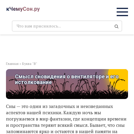
Перейти
кЧемуСон.ру
к
контенту
Поиск:
Главная
»
Буква "В"
Смысл сновидения о вентиляторе и его
истолкование
Сны — это один из загадочных и неизведанных
аспектов нашей психики. Каждую ночь мы
погружаемся в мир фантазии, где концепции времени
и пространства теряют всякий смысл. Бывает, что сны
запоминаются ярко и остаются в нашей памяти на