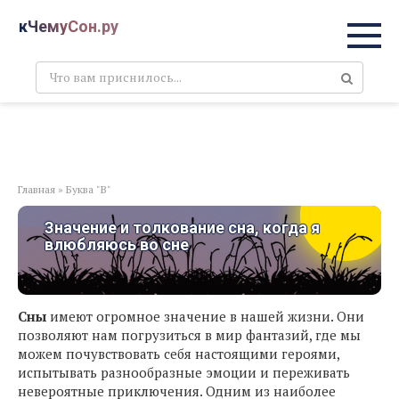
Перейти
кЧемуСон.ру
к
контенту
Поиск:
Главная
»
Буква "В"
Значение и толкование сна, когда я
влюбляюсь во сне
Сны
имеют огромное значение в нашей жизни. Они
позволяют нам погрузиться в мир фантазий, где мы
можем почувствовать себя настоящими героями,
испытывать разнообразные эмоции и переживать
невероятные приключения. Одним из наиболее