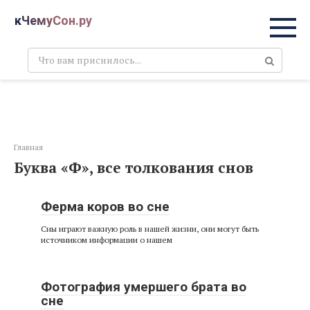
Перейти
кЧемуСон.ру
к
контенту
Поиск:
Главная
Буква «Ф», все толкования снов
Ферма коров во сне
Сны играют важную роль в нашей жизни, они могут быть
источником информации о нашем
Фотография умершего брата во
сне