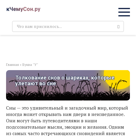
Перейти
кЧемуСон.ру
к
контенту
Поиск:
Главная
»
Буква "У"
Толкование снов о шариках, которые
улетают во сне
Сны — это удивительный и загадочный мир, который
иногда может открывать нам двери в неизведанное.
Они могут быть путеводителями в наши
подсознательные мысли, эмоции и желания. Одним
из самых часто встречающихся сновидений является