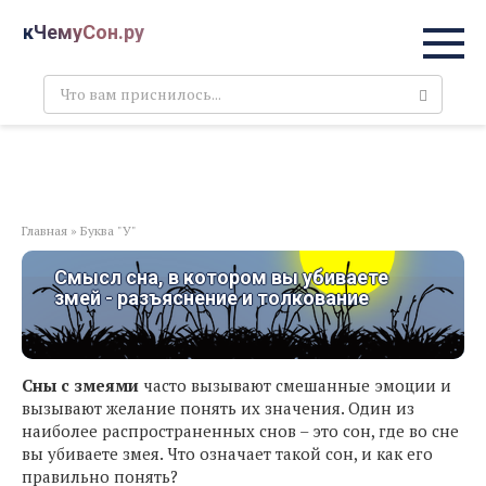
Перейти
кЧемуСон.ру
к
контенту
Поиск:
Главная
»
Буква "У"
Смысл сна, в котором вы убиваете
змей - разъяснение и толкование
Сны с змеями
часто вызывают смешанные эмоции и
вызывают желание понять их значения. Один из
наиболее распространенных снов – это сон, где во сне
вы убиваете змея. Что означает такой сон, и как его
правильно понять?