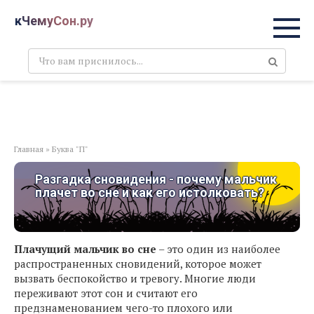
Перейти
кЧемуСон.ру
к
контенту
Поиск:
Главная
»
Буква "П"
Разгадка сновидения - почему мальчик
плачет во сне и как его истолковать?
Плачущий мальчик во сне
– это один из наиболее
распространенных сновидений, которое может
вызвать беспокойство и тревогу. Многие люди
переживают этот сон и считают его
предзнаменованием чего-то плохого или