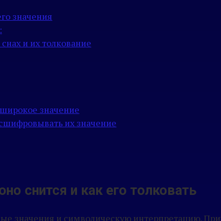
его значения
:
снах и их толкование
о широкое значение
асшифровывать их значение
но снится и как его толковать
ные значения и символическую интерпретацию. При