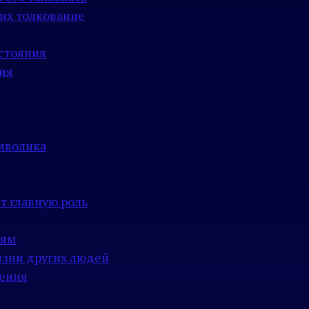
их толкование
стояния
ия
имволика
т главную роль
иям
изни других людей
чения