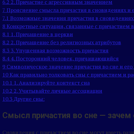
6.2
2. Причастие с агрессивным значением
7
Прояснение смысла причастия в сновидениях и 
7.1
Возможные значения причастия в сновидениях
8
Конкретные ситуации, связанные с причастием в 
8.1
1. Причащение в церкви
8.2
2. Причащение без религиозных атрибутов
8.3
3. Упущенная возможность причастия
8.4
4. Посторонний человек, причащающийся
9
Символическое значение причастия во сне и ег
10
Как правильно толковать сны с причастием и р
10.1
1. Анализируйте контекст сна
10.2
2. Учитывайте личные ассоциации
10.3
Другие сны:
Смысл причастия во сне — зачем о
Сновидения с причастием во сне могут иметь раз