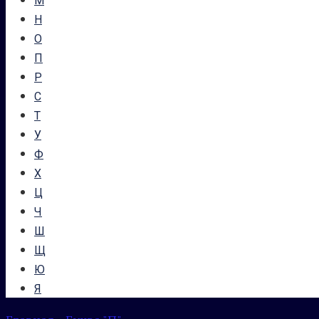
М
Н
О
П
Р
С
Т
У
Ф
Х
Ц
Ч
Ш
Щ
Ю
Я