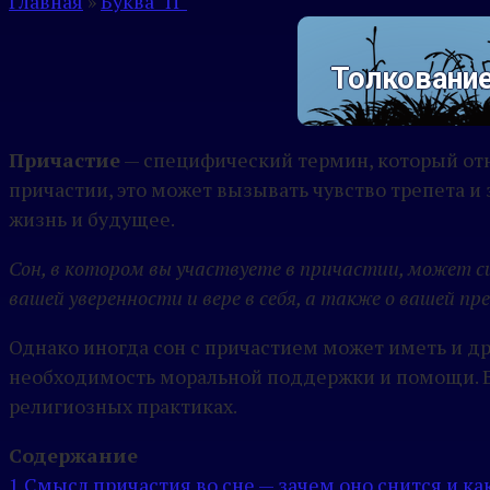
Главная
»
Буква "П"
Толкование
Причастие
— специфический термин, который отно
причастии, это может вызывать чувство трепета и 
жизнь и будущее.
Сон, в котором вы участвуете в причастии, может с
вашей уверенности и вере в себя, а также о вашей п
Однако иногда сон с причастием может иметь и др
необходимость моральной поддержки и помощи. В
религиозных практиках.
Содержание
1
Смысл причастия во сне — зачем оно снится и как