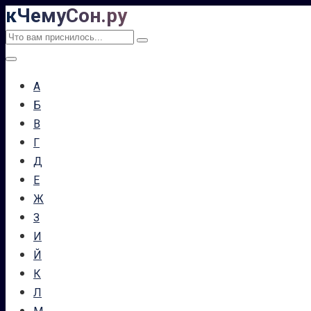
кЧемуСон.ру
Перейти
к
Поиск:
контенту
А
Б
В
Г
Д
Е
Ж
З
И
Й
К
Л