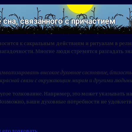
 сна, связанного с причастием
сится к сакральным действиям и ритуалам в религи
загадочности. Многие люди стремятся разгадать зна
имволизировать высокое духовное состояние, близость
рекрасной связи с окружающим миром и другими людьми
угое толкование. Например, это может указывать на
озможно, ваши духовные потребности не удовлетв
 его толковать