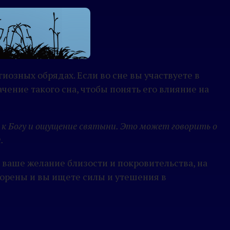
озных обрядах. Если во сне вы участвуете в
чение такого сна, чтобы понять его влияние на
 к Богу и ощущение святыни. Это может говорить о
.
 ваше желание близости и покровительства, на
орены и вы ищете силы и утешения в