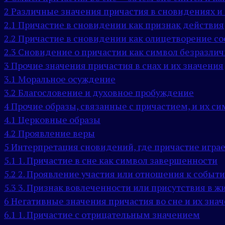
2
Различные значения причастия в сновидениях и 
2.1
Причастие в сновидении как признак действия
2.2
Причастие в сновидении как олицетворение со
2.3
Сновидение о причастии как символ безразлич
3
Прочие значения причастия в снах и их значения
3.1
Моральное осуждение
3.2
Благословение и духовное пробуждение
4
Прочие образы, связанные с причастием, и их с
4.1
Церковные образы
4.2
Проявление веры
5
Интерпретация сновидений, где причастие играе
5.1
1. Причастие в сне как символ завершенности
5.2
2. Проявление участия или отношения к событ
5.3
3. Признак вовлеченности или присутствия в ж
6
Негативные значения причастия во сне и их зна
6.1
1. Причастие с отрицательным значением