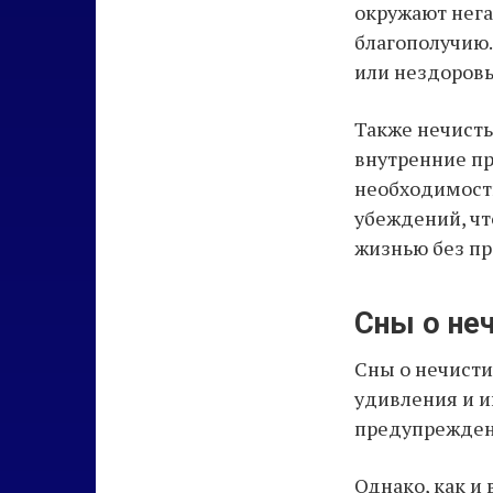
окружают нега
благополучию.
или нездоров
Также нечисть
внутренние пр
необходимости
убеждений, чт
жизнью без пр
Сны о неч
Сны о нечисти
удивления и и
предупреждени
Однако, как и