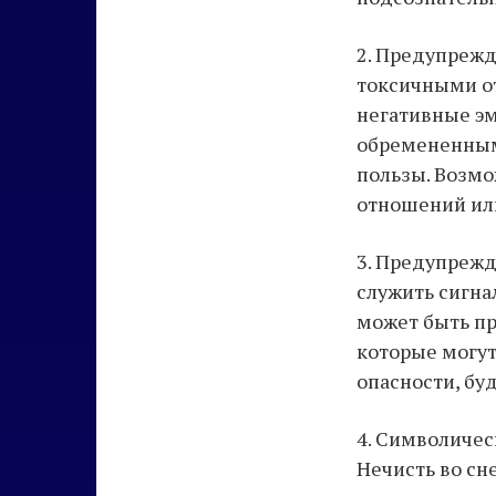
2. Предупрежд
токсичными о
негативные эм
обремененными
пользы. Возмо
отношений или
3. Предупрежд
служить сигна
может быть пр
которые могут
опасности, бу
4. Символичес
Нечисть во сн