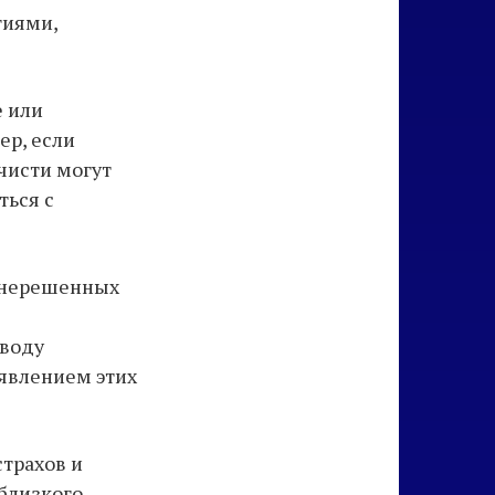
тиями,
е или
ер, если
чисти могут
ться с
е нерешенных
оводу
оявлением этих
страхов и
 близкого