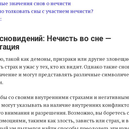
ые значения снов о нечисти
о толковать сны с участием нечисти?
:
сновидений: Нечисть во сне —
тация
ю, такой как демоны, призраки или другие зловещи
 страх и ужас у тех, кто их видит. Однако такие сн
ачение и могут представлять различные символич
и.
ьбы со своими внутренними страхами и негативны
 могут указывать на наличие внутренних конфликто
о внимания и разрешения. Возможно, вы боретесь 
моциями, такими как злость, зависть или страх, и 
ый ум пытается найти способы преодолеть эти чувс