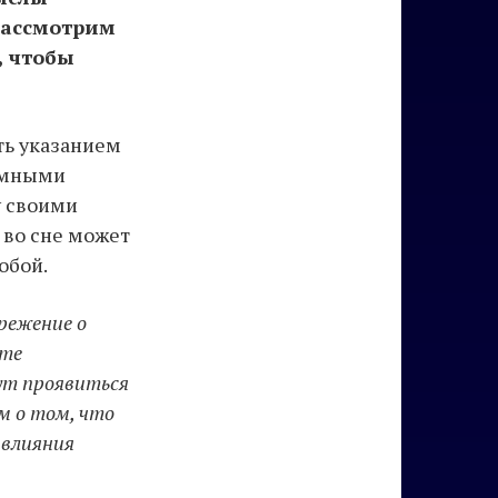
рассмотрим
, чтобы
ть указанием
темными
у своими
 во сне может
обой.
режение о
ете
гут проявиться
м о том, что
 влияния