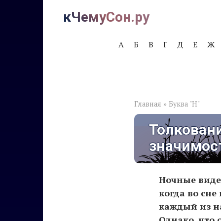
Перейти
кЧемуСон.ру
к
контенту
А
Б
В
Г
Д
Е
Ж
Главная
»
Буква "Н"
Толковани
значимос
Ночные виде
когда во сне
каждый из на
Однако, что 