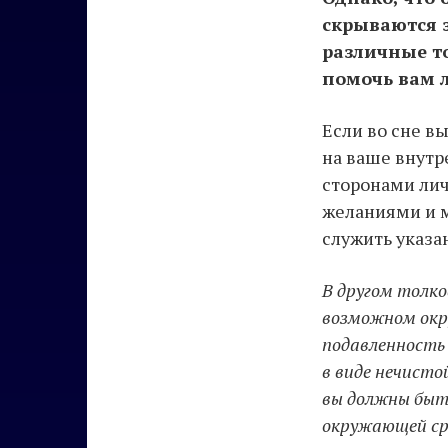
скрываются 
различные то
помочь вам 
Если во сне в
на ваше внут
сторонами ли
желаниями и 
служить указа
В другом толк
возможном окр
подавленность 
в виде нечисто
вы должны быть
окружающей ср