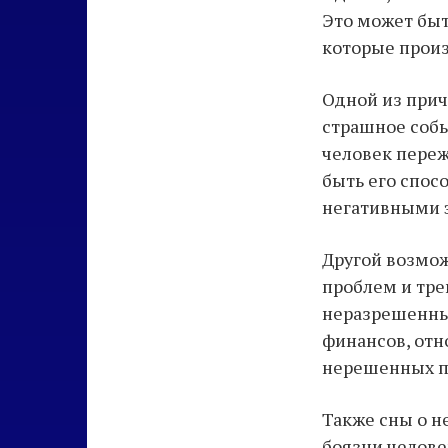
Это может быт
которые произ
Одной из прич
страшное собы
человек переж
быть его спос
негативными 
Другой возмо
проблем и тре
неразрешенные
финансов, отн
нерешенных п
Также сны о н
боязни челове