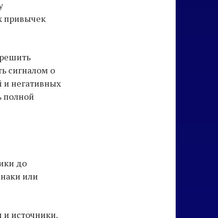
у
х привычек
 решить
ть сигналом о
й и негативных
ь полной
ики до
знаки или
 и источники.