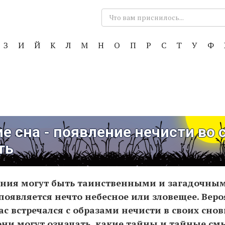
Поиск:
З
И
Й
К
Л
М
Н
О
П
Р
С
Т
У
Ф
е сна - появление нечисти во с
ть
ния могут быть таинственными и загадочным
 появляется нечто небесное или зловещее. Веро
с встречался с образами нечисти в своих сно
они могут означать, какие тайны и тайные с