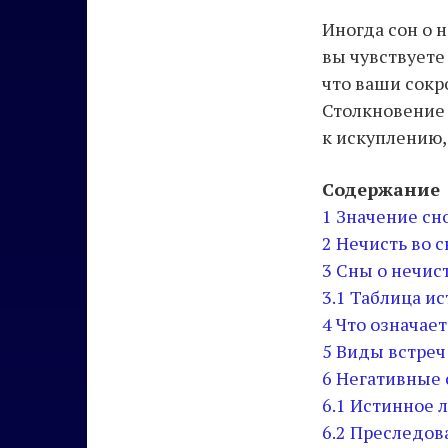
Иногда сон о 
вы чувствуете
что ваши сокр
Столкновение 
к искуплению,
Содержание
1
Значение сн
2
Нечисть во с
3
Сны о нечис
3.1
Таблица ис
4
Что означает
5
Виды встреч 
6
Негативные 
6.1
Истинное л
6.2
Преследова