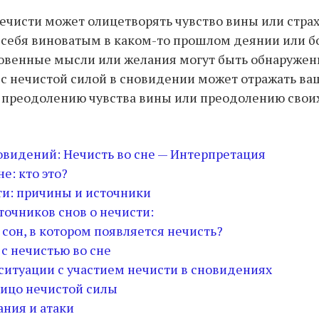
нечисти может олицетворять чувство вины или страх
 себя виноватым в каком-то прошлом деянии или бо
овенные мысли или желания могут быть обнаружен
с нечистой силой в сновидении может отражать в
 преодолению чувства вины или преодолению своих
овидений: Нечисть во сне — Интерпретация
не: кто это?
ти: причины и источники
точников снов о нечисти:
 сон, в котором появляется нечисть?
с нечистью во сне
ситуации с участием нечисти в сновидениях
ицо нечистой силы
ния и атаки