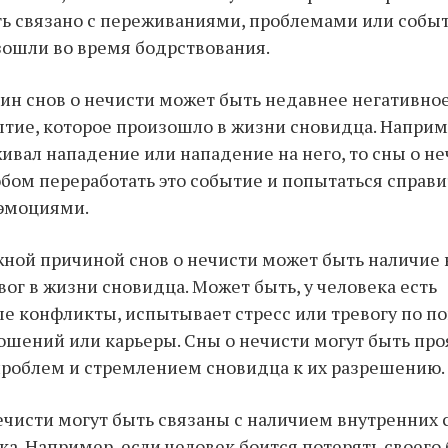
ь связано с переживаниями, проблемами или собы
ошли во время бодрствования.
ин снов о нечисти может быть недавнее негативно
тие, которое произошло в жизни сновидца. Наприм
ивал нападение или нападение на него, то сны о не
обом переработать это событие и попытаться справи
эмоциями.
жной причиной снов о нечисти может быть наличи
вог в жизни сновидца. Может быть, у человека есть
 конфликты, испытывает стресс или тревогу по п
ошений или карьеры. Сны о нечисти могут быть пр
роблем и стремлением сновидца к их разрешению.
ечисти могут быть связаны с наличием внутренних 
ка. Например, если человек боится потерять своего