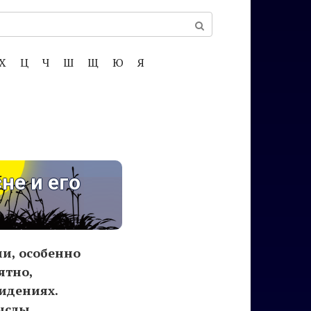
Х
Ц
Ч
Ш
Щ
Ю
Я
не и его
и, особенно
ятно,
видениях.
мыслы