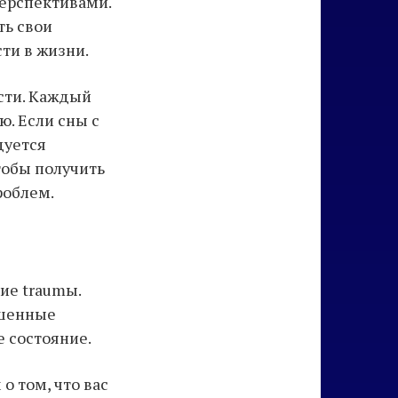
ерспективами.
ть свои
ти в жизни.
сти. Каждый
. Если сны с
дуется
тобы получить
роблем.
ие traumы.
ешенные
 состояние.
о том, что вас