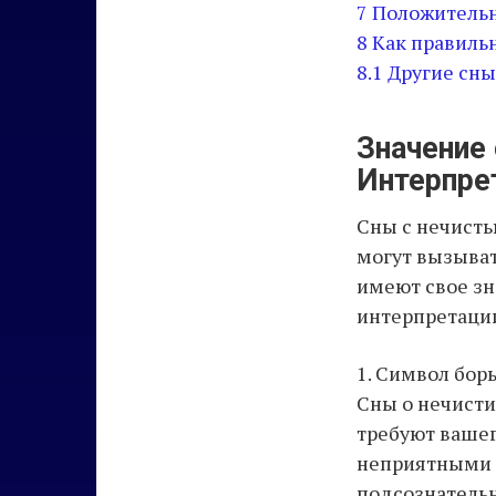
7
Положительн
8
Как правильн
8.1
Другие сны
Значение 
Интерпре
Сны с нечисть
могут вызывать
имеют свое зн
интерпретаци
1. Символ бор
Сны о нечисти
требуют вашег
неприятными э
подсознательн