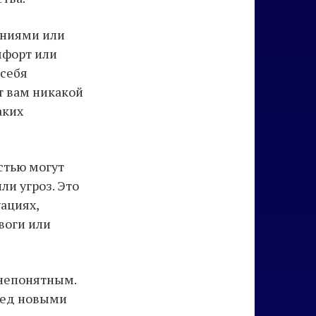
яниями или
мфорт или
 себя
т вам никакой
аких
стью могут
ли угроз. Это
ациях,
воги или
 непонятным.
еред новыми