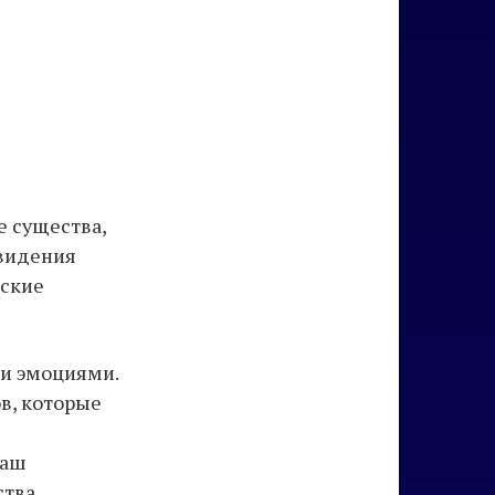
е существа,
овидения
еские
ми эмоциями.
в, которые
с
ваш
тва.