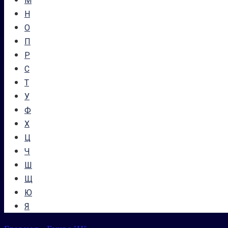
М
Н
О
П
Р
С
Т
У
Ф
Х
Ц
Ч
Ш
Щ
Ю
Я