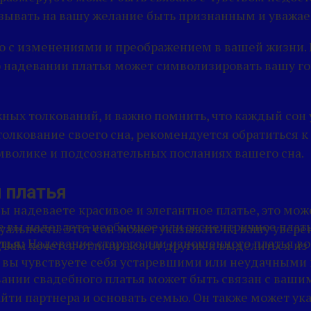
казывать на вашу желание быть признанным и уважа
но с изменениями и преображением в вашей жизни.
н о надевании платья может символизировать вашу г
ных толкований, и важно помнить, что каждый сон
 толкование своего сна, рекомендуется обратиться
мволике и подсознательных посланиях вашего сна.
 платья
вы надеваете красивое и элегантное платье, это мо
е вы надеваете необычное или эксцентричное плать
альность. Этот сон может указывать на вашу увер
тья:
Надевание старого или изношенного платья в
 вам хочется отличиться от других и выделиться из
 вы чувствуете себя устаревшими или неудачными в
ании свадебного платья может быть связан с ваши
йти партнера и основать семью. Он также может ук