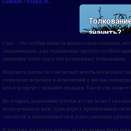
Главная
»
Буква "Н"
Толкование
значить?
Сны — это особая область нашего подсознания, к
загадочными, а их толкование требует особого вни
значения этого сна и его возможные толкования.
Надевать платье во сне может иметь несколько зн
символом перемен и изменений в жизни сновидца.
или о встрече с новыми людьми. Такой сон может б
Во-вторых, надевание платья во сне может указыв
неуверенность или страх перед проявлением свои
смелости и автентичности в повседневных ситуац
В-третьих, надевать платье во сне может быть 