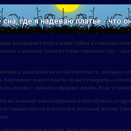
 сна, где я надеваю платье - что 
оторая раскрывает перед нами тайны и символы наш
мания и анализа. Один из таких символов сна — над
ачений в зависимости от обстоятельств, которые со
 Надевание нового платья может говорить о готовн
ыть связан с любыми сферами жизни, будь то работ
ать на желание замаскироваться или сбежать от про
х истинных чувств и мыслей в реальной жизни. Так
иях.
простой отражением желания быть привлекательны