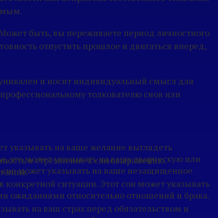
емым.
 Может быть, вы переживаете период личностного
отовность отпустить прошлое и двигаться вперед,
 уникален и носит индивидуальный смысл для
 к профессиональному толкователю снов или
жет указывать на ваше желание выглядеть
е, это может указывать на вашу творческую или
енность и стремление к самовыражению.
о сне может указывать на ваше незащищенное
 толпы.
 конкретной ситуации. Этот сон может указывать
ми ожиданиями относительно отношений и брака.
азывать на ваш страх перед обязательством и