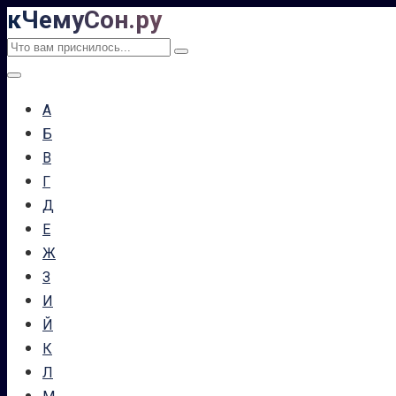
кЧемуСон.ру
Перейти
к
Поиск:
контенту
А
Б
В
Г
Д
Е
Ж
З
И
Й
К
Л