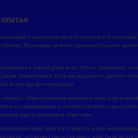
 платье
лкования в зависимости от особенностей ситуации и
блике. Надевание нового, красивого платья може
енениями в вашей роли или статусе. Например, если
ущим отношениям. Если вы надеваете рабочее плать
себя более профессионально.
 связан с общественным мнением о вас или некоей 
ление на окружающих и соответствовать определе
ринятым или успешным в обществе.
ь символический смысл и отражать ваши эмоционал
размеру, это может быть связано с чувством недост