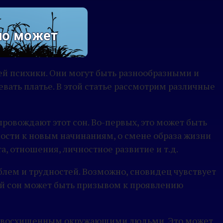
оно может
ей психики. Они могут быть разнообразными и
евать платье. В этой статье рассмотрим различные
провождают этот сон. Во-первых, это может быть
ости к новым начинаниям, о смене образа жизни
а, отношения, личностное развитие и т.д.
блем и трудностей. Возможно, сновидец чувствует
ой сон может быть призывом к проявлению
м и восхищенным окружающими людьми. Это может