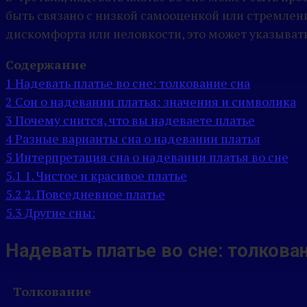
быть связано с низкой самооценкой или стремлен
дискомфорта или неловкости, это может указыват
Содержание
1
Надевать платье во сне: толкование сна
2
Сон о надевании платья: значения и символика
3
Почему снится, что вы надеваете платье
4
Разные варианты сна о надевании платья
5
Интерпретация сна о надевании платья во сне
5.1
1. Чистое и красивое платье
5.2
2. Повседневное платье
5.3
Другие сны:
Надевать платье во сне: толкован
Толкование