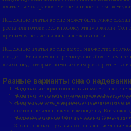
платье очень красивое и элегантное, это может у
Надевание платья во сне может быть также связа
роста или готовитесь к новому этапу в жизни. Со
принимая новые вызовы и возможности.
Надевание платья во сне имеет множество возмож
каждого. Если вам интересно узнать более точное
психологу, который поможет вам разобраться в си
Разные варианты сна о надевании
Надевание красивого платья:
Если во сне 
Надевание необычного платья:
Если во сн
привлекательно и подчеркнуть свою индивиду
Надевание старого или изношенного пла
экстравагантную сторону личности. Возможно,
состояние или низкую самооценку. Возможно,
Надевание свадебного платья:
Сон о надев
на необходимость обновления и изменения.
Этот сон может указывать на ваше желание на