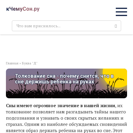
Перейти
кЧемуСон.ру
к
контенту
Поиск:
Главная
»
Буква "Д"
Толкование сна - почему снится, что в
сне держишь ребенка на руках
Сны имеют огромное значение в нашей жизни
, их
толкование позволяет нам разгадывать тайны нашего
подсознания и узнавать о своих скрытых желаниях и
страхах. Одним из наиболее обсуждаемых сновидений
является образ держать ребенка на руках во сне. Этот