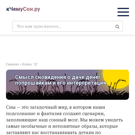
Перейти
кЧемуСон.ру
к
контенту
Поиск:
Главная
»
Буква "Д"
Смысл сновидения о даче денег
попрошайкам и его интерпретация
Сны — это загадочный мир, в котором наши
подсознание и фантазия создают сценарии,
заполняющие наш сонный мозг. Мы можем увидеть
самые необычные и непонятные образы, которые
заставляют нас восстанавливать детали по