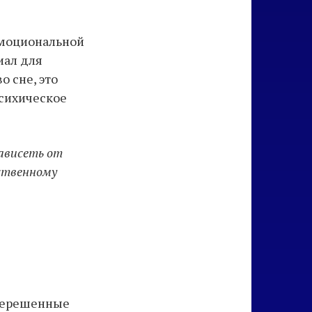
эмоциональной
иал для
 сне, это
психическое
ависеть от
бственному
 нерешенные