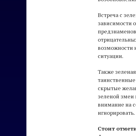
Встреча с зел
зависимости о
предзнаменова
отрицательных
возможности 
ситуации.
Также зеленая
таинственные 
скрытые желан
зеленой змеи 
внимание на 
игнорировать.
Стоит отмети