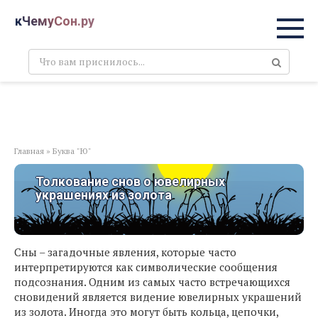
Перейти
кЧемуСон.ру
к
контенту
Поиск:
Главная
»
Буква "Ю"
Толкование снов о ювелирных
украшениях из золота
Сны – загадочные явления, которые часто
интерпретируются как символические сообщения
подсознания. Одним из самых часто встречающихся
сновидений является видение ювелирных украшений
из золота. Иногда это могут быть кольца, цепочки,