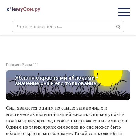
Перейти
кЧемуСон.ру
к
контенту
Поиск:
Главная
»
Буква "Я"
Яблоня с красными яблоками -
значение сна и его толкование
Сны являются одним из самых загадочных и
мистических явлений нашей жизни. Они могут быть
полны ярких красок, необычных сюжетов и символов.
Одним из таких ярких символов во сне может быть
яблоня с красными яблоками. Такой сон может быть