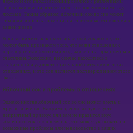
дерево и его плоды ассоциировались с различными
аспектами жизни, в том числе с отношениями между
людьми. Таким образом, яблочный сок во сне может
символизировать гармонию и счастливые отношения в
вашей жизни.
Если вы видите, как пьете яблочный сок во сне, это
может быть признаком того, что ваши отношения с
партнером или близкими людьми очень гармоничны и
счастливы. Возможно, вы сейчас находитесь в
стабильной и удовлетворительной ситуации в своих
отношениях, и это сон является подтверждением этого
факта.
Яблочный сок и проблемы в отношениях
Однако иногда яблочный сок во сне может иметь и
другое значение. Например, если вы чувствуете
неприятный привкус или вам не нравится вкус
яблочного сока во время сна, это может указывать на
возможные проблемы или недовольство в ваших