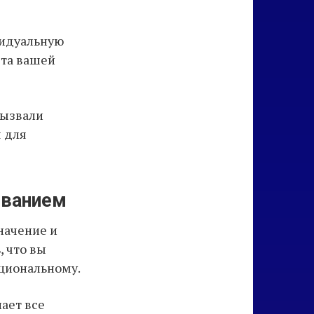
видуальную
ста вашей
вызвали
я для
иванием
начение и
, что вы
оциональному.
лает все