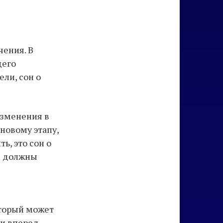
чения. В
щего
ли, сон о
изменения в
 новому этапу,
ь, это сон о
вы должны
оторый может
и вперед,