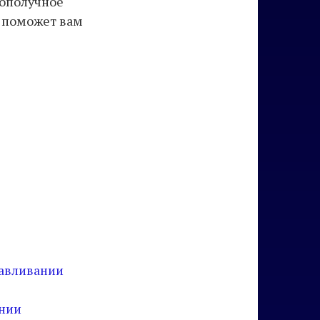
гополучное
й поможет вам
равливании
ании