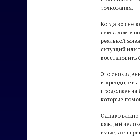
толкования.
Когда во сне 
символом ваше
реальной жизн
ситуаций или 
восстановить 
Это сновидени
и преодолеть 
продолжения б
которые помог
Однако важно 
каждый челове
смысла сна ре