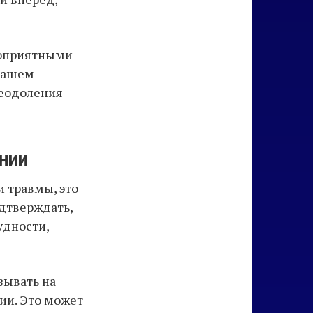
гоприятными
 нашем
реодоления
нии
и травмы, это
дтверждать,
удности,
зывать на
ии. Это может