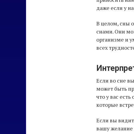
даже если у н
В целом, сны
снами. Они мо
организме и у
всех трудност
Интерпре
Если во сне в
может быть пр
что у вас ест
которые встре
Если вы видит
вашу желание 