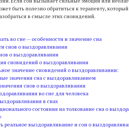
зни. Если сон вызывает сильные эмоции или небла
ожет быть полезно обратиться к терапевту, которы
азобраться в смысле этих сновидений.
ть во сне — особенности и значение сна
и снов о выздоравливании
нов о выздоравливании
ия сновидений о выздоравливании
ное значение сновидений о выздоравливании:
ые значения сна с выздоравливанием
значения снов о выздоравливании
здоравливания во сне для человека
ыздоравливания в снах
ционального состояния на толкование сна о выздо
е
ть реальное выздоравливание и сон о выздоравлив