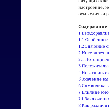
ситуацию в жи
настроение, м
осмыслить и р
Содержание
1
Выздоравлива
1.1
Особенност
1.2
Значение с
2
Интерпретац
2.1
Потенциаль
3
Положительн
4
Негативные 
5
Значение вы
6
Символика в
7
Влияние эмо
7.1
Заключени
8
Как различи