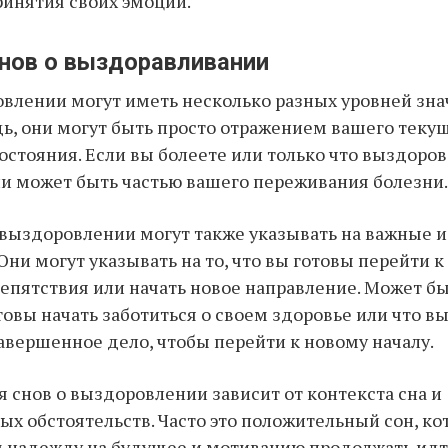
инятия своих эмоций.
снов о выздоравливании
влении могут иметь несколько разных уровней зна
ь, они могут быть просто отражением вашего теку
остояния. Если вы болеете или только что выздорове
и может быть частью вашего переживания болезни.
 выздоровлении могут также указывать на важные 
ни могут указывать на то, что вы готовы перейти к
епятствия или начать новое направление. Может быт
отовы начать заботиться о своем здоровье или что 
авершенное дело, чтобы перейти к новому началу.
 снов о выздоровлении зависит от контекста сна и
х обстоятельств. Часто это положительный сон, к
 надежду на будущее и мотивацию продолжать идт