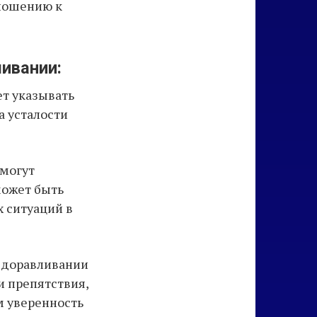
тношению к
ивании:
ет указывать
а усталости
 могут
может быть
 ситуаций в
здоравливании
и препятствия,
м уверенность