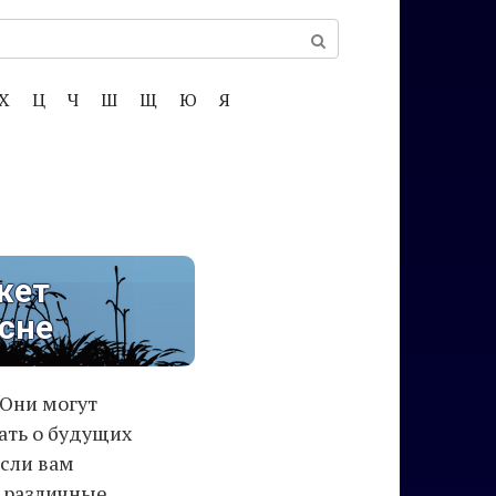
Х
Ц
Ч
Ш
Щ
Ю
Я
жет
 сне
 Они могут
ать о будущих
Если вам
ь различные