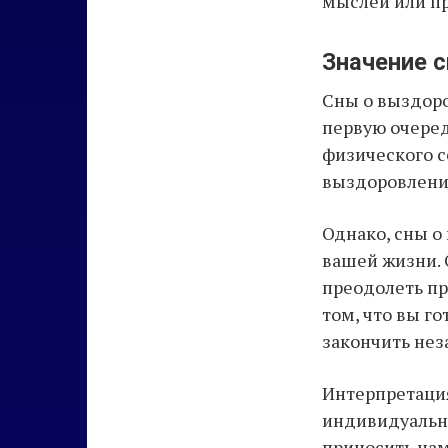
мыслей или пр
Значение 
Сны о выздоро
первую очеред
физического с
выздоровлени
Однако, сны о
вашей жизни. О
преодолеть пр
том, что вы г
закончить нез
Интерпретация
индивидуальны
приносить нам