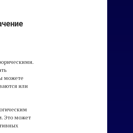
ачение
форическими.
ать
вы можете
иваются или
логическим
. Это может
ативных