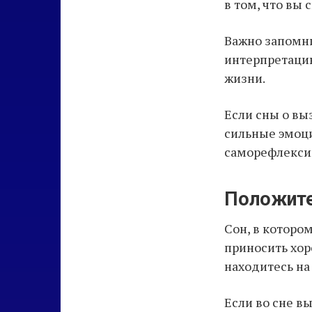
в том, что вы
Важно запомни
интерпретацию
жизни.
Если сны о вы
сильные эмоци
саморефлексии
Положите
Сон, в которо
приносить хор
находитесь на
Если во сне вы