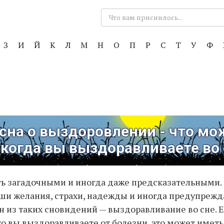
Поиск:
З
И
Й
К
Л
М
Н
О
П
Р
С
Т
У
Ф
сна о выздоровлении - что мо
 когда вы выздоравливаете во
ь загадочными и иногда даже предсказательными.
ши желания, страхи, надежды и иногда предупрежд
н из таких сновидений — выздоравливание во сне. 
то вы выздоравливаете от болезни, это может имет