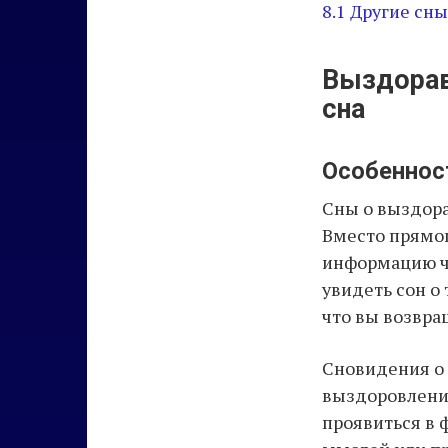
8.1
Другие сны
Выздорав
сна
Особеннос
Сны о выздор
Вместо прямог
информацию че
увидеть сон о
что вы возвра
Сновидения о 
выздоровлени
проявиться в 