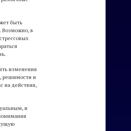
ожет быть
 Возможно, в
 стрессовых
араться
нь.
нять изменения
, решимости и
с на действия,
уальным, и
 понимания
екущую