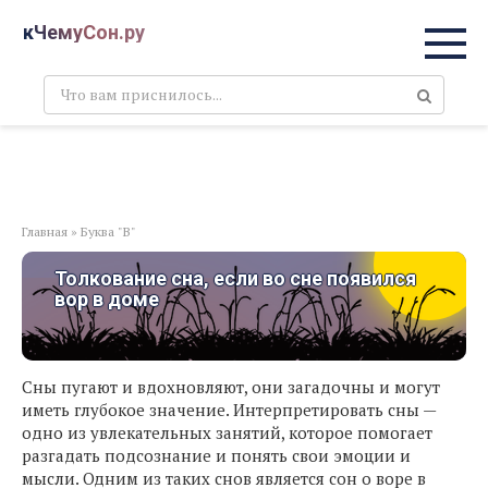
Перейти
кЧемуСон.ру
к
контенту
Поиск:
Главная
»
Буква "В"
Толкование сна, если во сне появился
вор в доме
Сны пугают и вдохновляют, они загадочны и могут
иметь глубокое значение. Интерпретировать сны —
одно из увлекательных занятий, которое помогает
разгадать подсознание и понять свои эмоции и
мысли. Одним из таких снов является сон о воре в