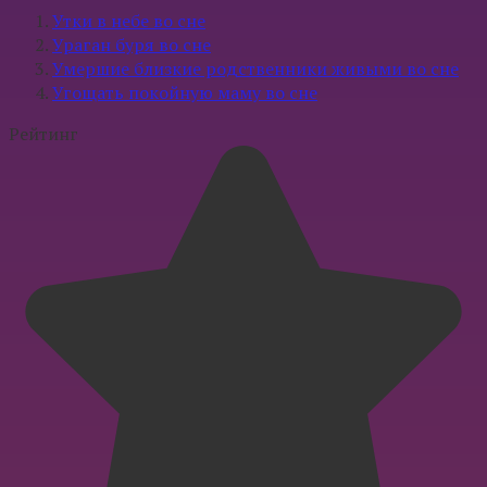
Утки в небе во сне
Ураган буря во сне
Умершие близкие родственники живыми во сне
Угощать покойную маму во сне
Рейтинг