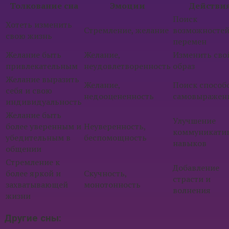
Толкование сна
Эмоции
Действи
Поиск
Хотеть изменить
Стремление, желание
возможностей
свою жизнь
перемен
Желание быть
Желание,
Изменить сво
привлекательным
неудовлетворенность
образ
Желание выразить
Желание,
Поиск способ
себя и свою
недооцененность
самовыражен
индивидуальность
Желание быть
Улучшение
более уверенным и
Неуверенность,
коммуникати
убедительным в
беспомощность
навыков
общении
Стремление к
Добавление
более яркой и
Скучность,
страсти и
захватывающей
монотонность
волнения
жизни
Другие сны: