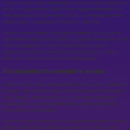
Сон, в котором вы увеличиваете губы, может указывать
на то, что вы желаете быть более привлекательным и
сексуальным. Вы стремитесь быть замеченным своим
окружением и вызывать восторг и зависть.
Однако, стоит также обратить внимание на то, какое
впечатление вы производите на других. Возможно, вам
стоит задуматься о том, почему вам так важно
привлечь именно общественное внимание, и какие
чувства и мотивы стоят за этим желанием.
Возможность изменить жизнь
Сон, в котором вы увеличиваете губы, может указывать
на ваше стремление к переменам и желание изменить
свою жизнь. Увеличение губ во сне символизирует
желание быть более привлекательным и привлечь
внимание окружающих.
Этот сон может означать, что вы хотите изменить свой
образ, стиль жизни или отношения. Он также может