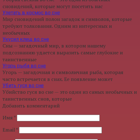
сновидений, которые могут посетить нас
Улетать в космос во сне
Мир сновидений полон загадок и символов, которые
требуют толкования. Одним из интересных и
необычных
Укусил клещ во сне
Сны — загадочный мир, в котором нашему
подсознанию удается выразить самые глубокие и
таинственные
Угорь рыба во сне
Угорь — загадочная и символичная рыба, которая
часто встречается в снах. Ее появление может
Убить гуся во сне
Убийство гуся во сне — это один из самых необычных и
таинственных снов, которые
Добавить комментарий
Имя
*
Email
*