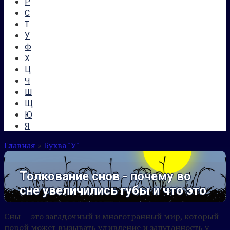
Р
С
Т
У
Ф
Х
Ц
Ч
Ш
Щ
Ю
Я
Главная
»
Буква "У"
Толкование снов - почему во
сне увеличились губы и что это
может означать
Сны — это загадочный и многогранный мир, который
порой может вызывать удивление и запутанность у