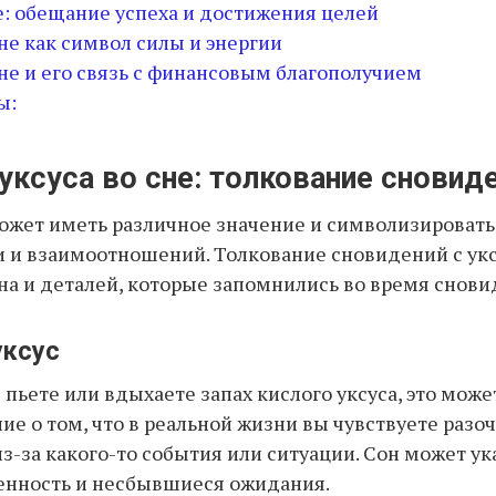
е: обещание успеха и достижения целей
сне как символ силы и энергии
сне и его связь с финансовым благополучием
ы:
уксуса во сне: толкование сновид
может иметь различное значение и символизироват
 и взаимоотношений. Толкование сновидений с ук
сна и деталей, которые запомнились во время снови
уксус
 пьете или вдыхаете запах кислого уксуса, это може
е о том, что в реальной жизни вы чувствуете разо
з-за какого-то события или ситуации. Сон может ук
енность и несбывшиеся ожидания.