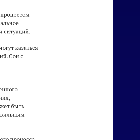
м процессом
нальное
и ситуаций.
могут казаться
й. Сон с
ю
енного
ния,
ожет быть
авильным
ного процесса