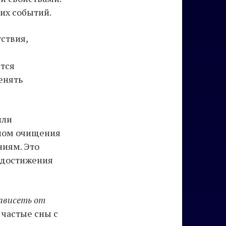
щих событий.
тствия,
ется
енять
или
олом очищения
ниям. Это
 достижения
ависеть от
 частые сны с