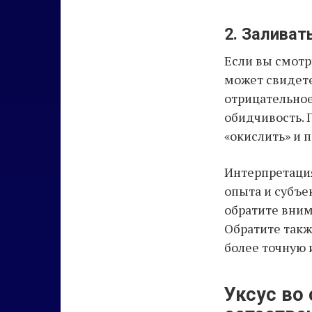
2. Заливат
Если вы смотри
может свидете
отрицательное
обидчивость. 
«окислить» и 
Интерпретация
опыта и субъе
обратите внима
Обратите такж
более точную 
Уксус во 