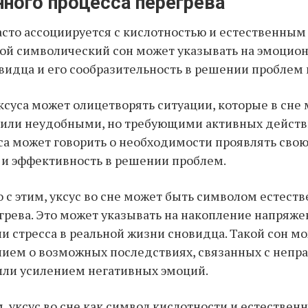
нного процесса перегрева
часто ассоциируется с кислотностью и естественны
кой символический сон может указывать на эмоцио
видца и его сообразительность в решении проблем 
ксуса может олицетворять ситуации, которые в сне 
или неудобными, но требующими активных действи
са может говорить о необходимости проявлять сво
 и эффективность в решении проблем.
с этим, уксус во сне может быть символом естеств
грева. Это может указывать на накопление напряже
и стресса в реальной жизни сновидца. Такой сон м
ием о возможных последствиях, связанных с непр
или усилением негативных эмоций.
, уксус во сне как символ кислотности и естествен