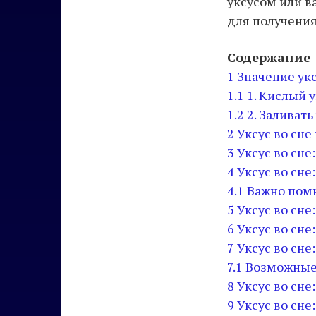
уксусом или в
для получени
Содержание
1
Значение укс
1.1
1. Кислый 
1.2
2. Заливать
2
Уксус во сне
3
Уксус во сн
4
Уксус во сне
4.1
Важно пом
5
Уксус во сн
6
Уксус во сн
7
Уксус во сн
7.1
Возможные 
8
Уксус во сне
9
Уксус во сн