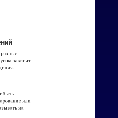
ений
ь разные
сусом зависит
дения.
т быть
чарование или
азывать на