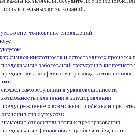
ам важны их значения, обсудите их с психологом ил
я дополнительных истолкований.
уса во сне: толкование сновидений
уксус
 уксусом
 как символ кислотности и естественного процесса 
е: предсказание заболеваний желудочно-кишечного 
: предвестник конфликтов и разлада в отношениях
нить:
е: символ саморегуляции и уравновешенности
е: возможность излечения и выздоровления
е: предупреждение о возможности обмана и предате
значения сна с уксусом:
: знамение относительности и преобразования
е: предсказание финансовых проблем и бедности