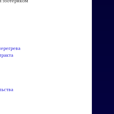
и эзотериком
перегрева
тракта
льства