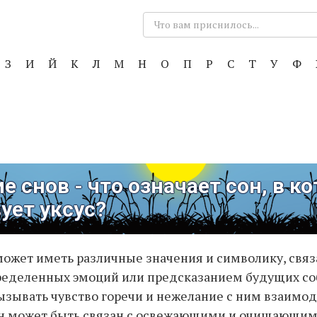
Поиск:
З
И
Й
К
Л
М
Н
О
П
Р
С
Т
У
Ф
е снов - что означает сон, в к
ует уксус?
ожет иметь различные значения и символику, связ
ределенных эмоций или предсказанием будущих соб
ызывать чувство горечи и нежелание с ним взаимод
он может быть связан с освежающими и очищающим