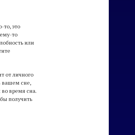
-то, это
чему-то
злобность или
тите
т от личного
 вашем сне,
 во время сна.
обы получить