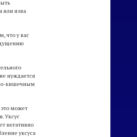
быть
а или язва
, что у вас
ощущению
тельного
ие нуждается
чно-кишечным
 это может
. Уксус
ет негативно
бление уксуса