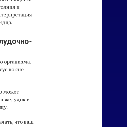
тояния и
нтерпретация
идца.
елудочно-
о организма.
сус во сне
то может
аш желудок и
щу.
ачать, что ваш