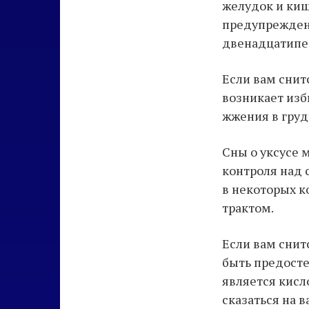
желудок и киш
предупреждени
двенадцатипе
Если вам снитс
возникает из
жжения в груд
Сны о уксусе 
контроля над
в некоторых к
трактом.
Если вам снит
быть предосте
является кисл
сказаться на 