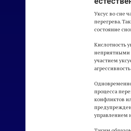
естестве
Уксус во сне 
перегрева. Та
состояние сно
Кислотность у
неприятными 
участием уксу
агрессивность
Одновременно 
процесса пере
конфликтов ил
предупрежден
управлением 
Таким образом