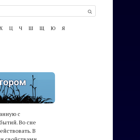
Х
Ц
Ч
Ш
Щ
Ю
Я
отором
анную с
ытий. Во сне
ействовать. В
и свойствами.