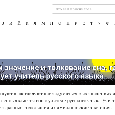
Поиск:
З
И
Й
К
Л
М
Н
О
П
Р
С
Т
У
Ф
 значение и толкование сна, г
ует учитель русского языка.
лнуют и заставляют нас задуматься о их значениях 
 снов является сон о учителе русского языка. Учите
ть разные толкования и символические значения.