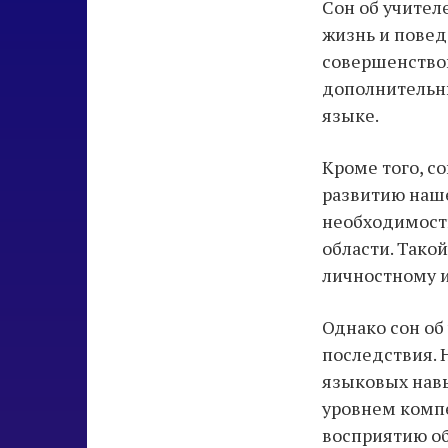
Сон об учител
жизнь и повед
совершенствов
дополнительны
языке.
Кроме того, с
развитию наше
необходимость
области. Тако
личностному и
Однако сон об
последствия. 
языковых нав
уровнем компе
восприятию об