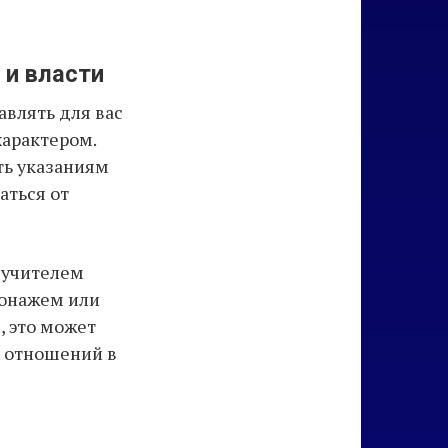
 и власти
авлять для вас
характером.
ть указаниям
аться от
 учителем
сонажем или
, это может
х отношений в