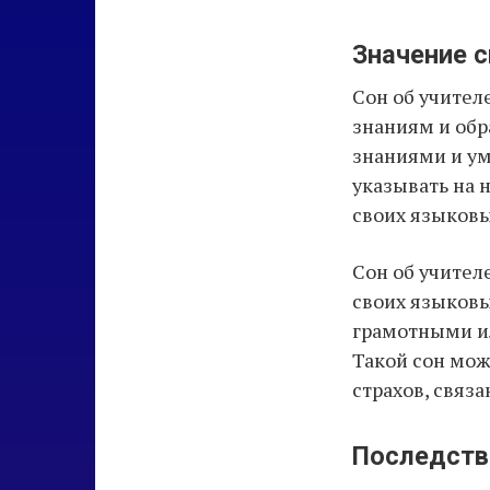
Значение с
Сон об учител
знаниям и обр
знаниями и ум
указывать на 
своих языковы
Сон об учител
своих языковы
грамотными и
Такой сон мож
страхов, связ
Последстви