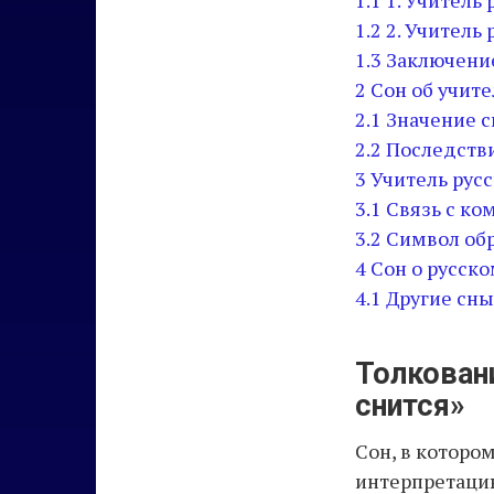
1.1
1. Учитель
1.2
2. Учитель
1.3
Заключени
2
Сон об учите
2.1
Значение с
2.2
Последстви
3
Учитель русс
3.1
Связь с к
3.2
Символ об
4
Сон о русск
4.1
Другие сны
Толковани
снится»
Сон, в которо
интерпретацию