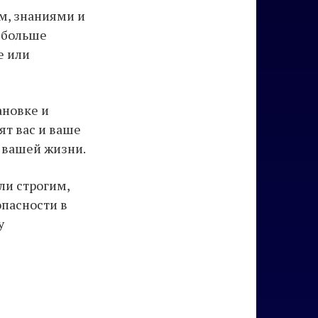
ем, знаниями и
о больше
е или
ановке и
ят вас и ваше
 вашей жизни.
ли строгим,
опасности в
у