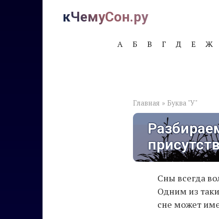
Перейти
кЧемуСон.ру
к
контенту
А
Б
В
Г
Д
Е
Ж
Главная
»
Буква "У"
Разбираем
присутств
Сны всегда во
Одним из таких
сне может име