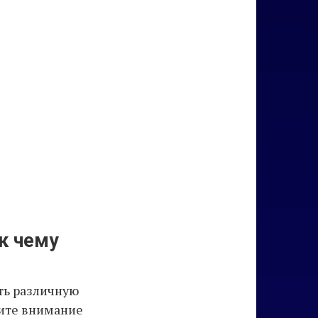
 к чему
ть различную
тите внимание