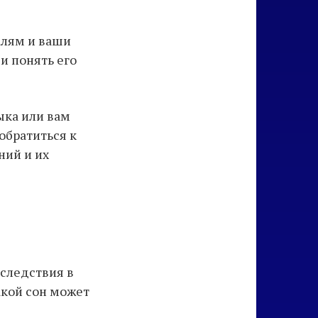
алям и ваши
и понять его
ыка или вам
обратиться к
ний и их
оследствия в
акой сон может