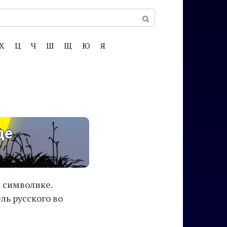
Х
Ц
Ч
Ш
Щ
Ю
Я
де
и символике.
ль русского во