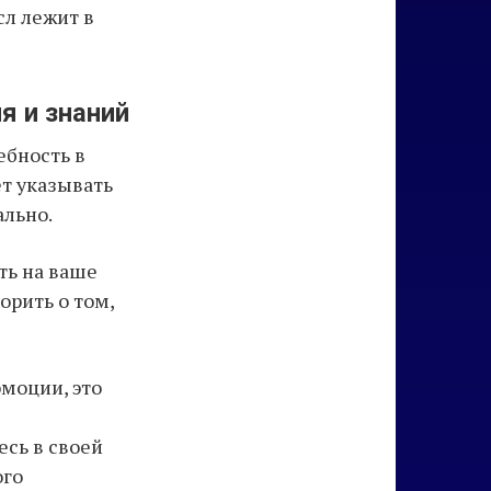
сл лежит в
я и знаний
ебность в
т указывать
ально.
ть на ваше
орить о том,
эмоции, это
сь в своей
ого