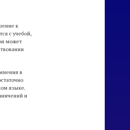
шение к
ся с учебой,
он может
ствовании
омнения в
остаточно
ом языке.
аничений и