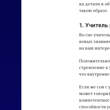
на детали и о
таком образе.
1. Учитель
Во сне учител
новых знаниях
на ваш интере
Положительно
стремление к 
что внутренне
Если же сон с
может говорит
компетентност
способности у