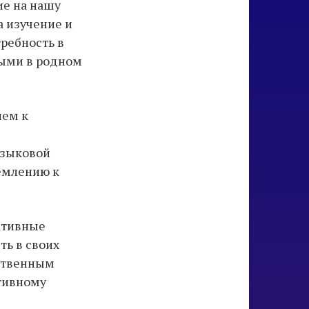
ие на нашу
а изучение и
ребность в
ными в родном
ием к
языковой
ремлению к
гативные
ть в своих
бственным
ативному