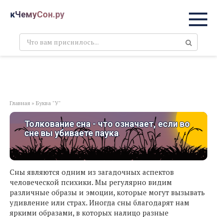
Перейти
кЧемуСон.ру
к
контенту
Поиск:
Главная
»
Буква "У"
Толкование сна - что означает, если во
сне вы убиваете паука
Сны являются одним из загадочных аспектов
человеческой психики. Мы регулярно видим
различные образы и эмоции, которые могут вызывать
удивление или страх. Иногда сны благодарят нам
яркими образами, в которых налицо разные