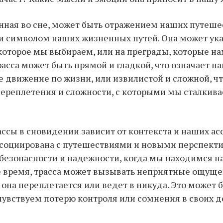
анная во сне, может быть отражением наших путеше
и символом наших жизненных путей. Она может ука
которое мы выбираем, или на преграды, которые н
расса может быть прямой и гладкой, что означает н
 движение по жизни, или извилистой и сложной, ч
переплетения и сложности, с которыми мы сталкива
ссы в сновидении зависит от контекста и наших ас
социирована с путешествиями и новыми перспекти
езопасности и надежности, когда мы находимся н
же время, трасса может вызывать неприятные ощущен
 она переплетается или ведет в никуда. Это может 
 чувствуем потерю контроля или сомнения в своих д