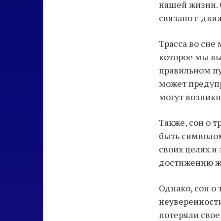
нашей жизни. 
связано с дв
Трасса во сне
которое мы вы
правильном пу
может предупр
могут возникн
Также, сон о 
быть символом
своих целях и 
достижению же
Однако, сон о
неуверенности
потеряли свое