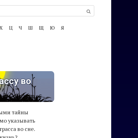
Х
Ц
Ч
Ш
Щ
Ю
Я
ассу во
ными тайны
мо указывать
расса во сне.
 жизнь?