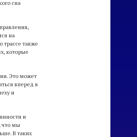
кого сна
правления,
мся на
о трассе также
х, которые
ии. Это может
аться вперед в
пеху и
рянности и
, что мы
ьше. В таких