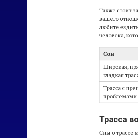
Также стоит за
вашего отноше
любите ездить
человека, кот
Сон
Широкая, пр
гладкая трас
Трасса с пре
проблемами
Трасса во
Сны о трассе 