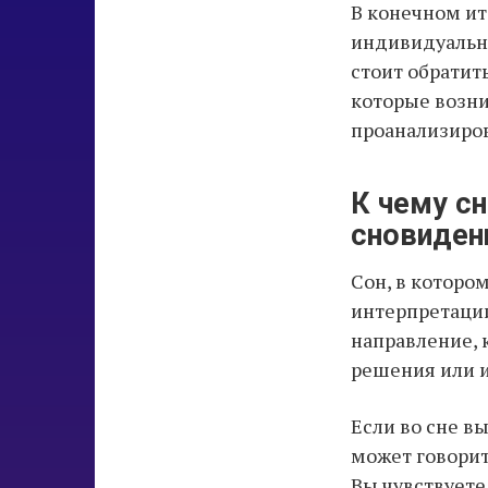
В конечном ито
индивидуальны
стоит обратит
которые возни
проанализиров
К чему с
сновиден
Сон, в которо
интерпретации
направление, 
решения или и
Если во сне в
может говорит
Вы чувствуете