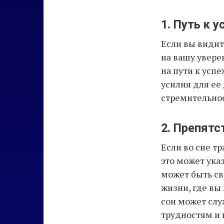
1. Путь к у
Если вы видит
на вашу увере
на пути к успе
усилия для ее
стремительнос
2. Препятс
Если во сне т
это может ука
может быть св
жизни, где вы
сон может сл
трудностям и 