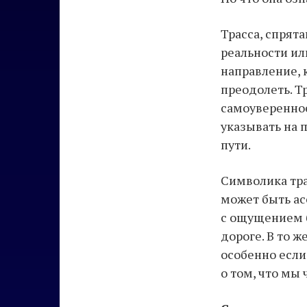
Трасса, спрят
реальности ил
направление, 
преодолеть. Т
самоуверенное
указывать на 
пути.
Символика тра
может быть ас
с ощущением б
дороге. В то 
особенно если
о том, что мы