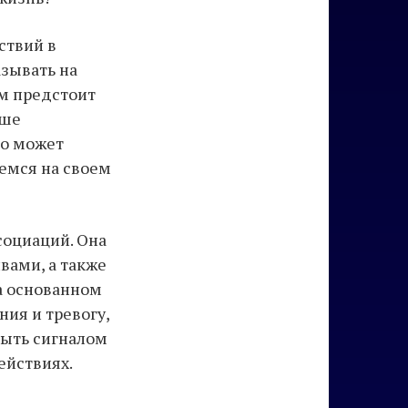
ствий в
зывать на
ам предстоит
аше
то может
емся на своем
социаций. Она
вами, а также
а основанном
ия и тревогу,
быть сигналом
ействиях.