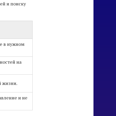
ей и поиску
те в нужном
ностей на
й жизни.
авление и не