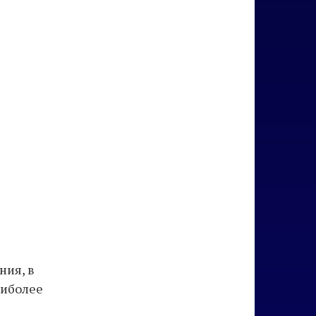
ния, в
аиболее