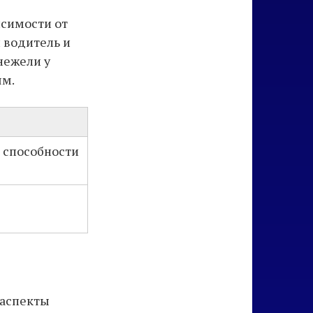
исимости от
 водитель и
нежели у
ям.
и способности
 аспекты