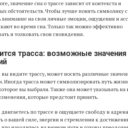
ге, значение сна о трассе зависит от контекста и
х обстоятельств. Чтобы лучше понять символику сн
ь внимание на свои личные эмоции, ощущения и ас
кают во время сна. Только так можно эффективно
ать и толковать свои сновидения.
нится трасса: возможные значения
ий
м вы видите трассу, может носить различные значен
. Иногда трасса может символизировать путь жизн
которое вы выбрали. Также она может указывать на
зменения, которые предстоит принять.
ы двигаетесь по трассе и ощущаете свободу и адрена
ь о вашей силе, энергии и стремлении к достижени
, что находитесь на верном пути и готовы преодоле