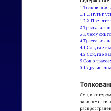
Содержание
1
Толкование с
1.1
1. Путь к у
1.2
2. Препятс
2
Трасса во сн
3
К чему снит
4
Трасса во сн
4.1
Сон, где в
4.2
Сон, где вы
5
Сон о трассе
5.1
Другие сны
Толковани
Сон, в которо
зависимости о
распростране