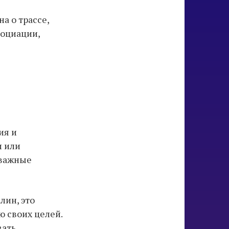
а о трассе,
социации,
ия и
и или
 важные
лин, это
ю своих целей.
вать