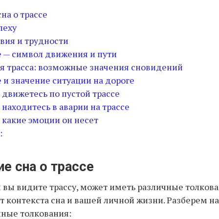
на о трассе
спеху
твия и трудности
е — символ движения и пути
ся трасса: возможные значения сновидений
е и значение ситуации на дороге
ы движетесь по пустой трассе
 находитесь в аварии на трассе
: какие эмоции он несет
:
е сна о трассе
м вы видите трассу, может иметь различные толкова
т контекста сна и вашей личной жизни. Разберем н
нные толкования: