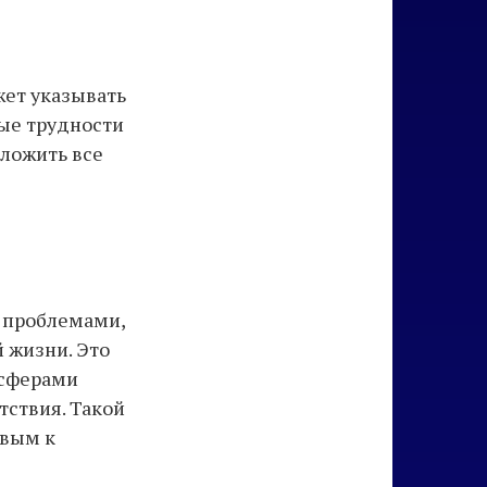
жет указывать
бые трудности
иложить все
и проблемами,
 жизни. Это
 сферами
тствия. Такой
овым к