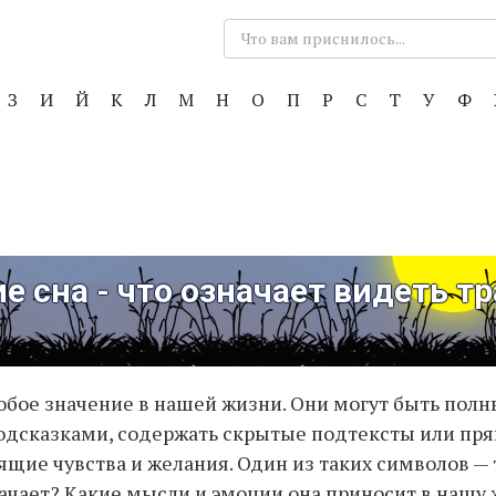
Поиск:
З
И
Й
К
Л
М
Н
О
П
Р
С
Т
У
Ф
е сна - что означает видеть тр
бое значение в нашей жизни. Они могут быть пол
дсказками, содержать скрытые подтексты или пря
ящие чувства и желания. Один из таких символов — т
начает? Какие мысли и эмоции она приносит в нашу