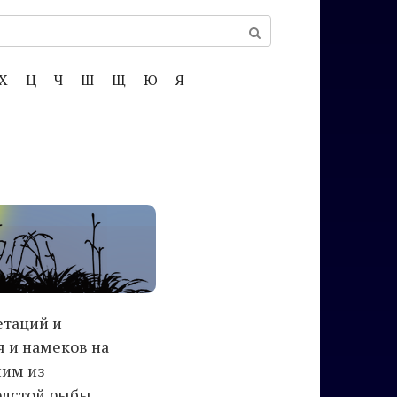
Х
Ц
Ч
Ш
Щ
Ю
Я
етаций и
 и намеков на
ним из
олстой рыбы.