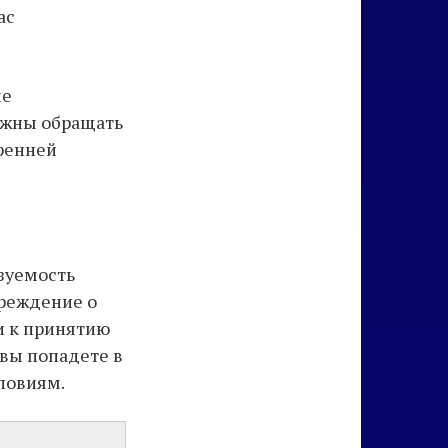
ас
ше
лжны обращать
ренней
зуемость
преждение о
и к принятию
 вы попадете в
ловиям.