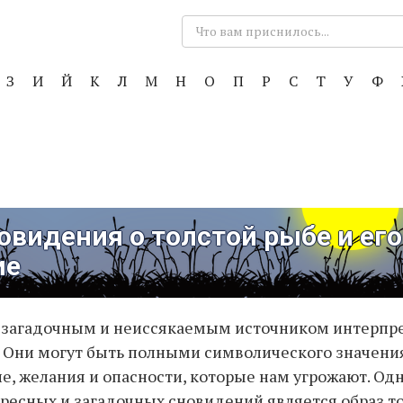
Поиск:
З
И
Й
К
Л
М
Н
О
П
Р
С
Т
У
Ф
видения о толстой рыбе и его
ие
 загадочным и неиссякаемым источником интерпр
 Они могут быть полными символического значения
е, желания и опасности, которые нам угрожают. Од
ресных и загадочных сновидений является образ т