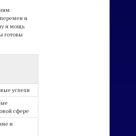
нним
 перемен и
лу и мощь
вы готовы
овые успехи
вые
ловой сфере
ние и