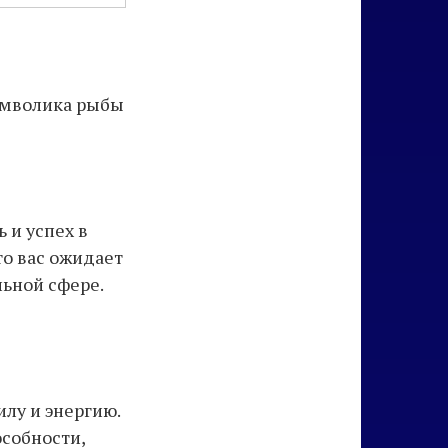
имволика рыбы
 и успех в
то вас ожидает
ьной сфере.
лу и энергию.
особности,