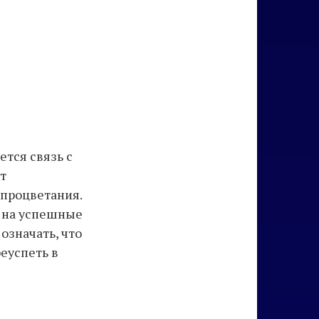
тся связь с
т
 процветания.
и на успешные
означать, что
еуспеть в