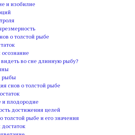
е и изобилие
оций
троля
чрезмерность
нов о толстой рыбе
статок
 осознание
 видеть во сне длинную рыбу?
ины
 рыбы
ия снов о толстой рыбе
достаток
е и плодородие
ость достижения целей
о толстой рыбе и его значения
и достаток
оцветание