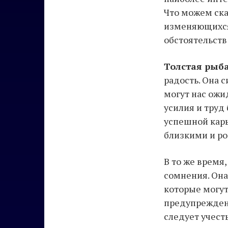
Что можем ска
изменяющихся
обстоятельств
Толстая рыб
радость. Она 
могут нас ожи
усилия и труд
успешной кар
близкими и р
В то же время
сомнения. Она
которые могут
предупреждени
следует учест