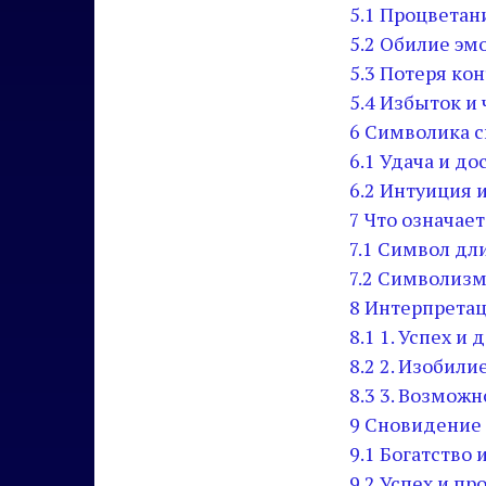
5.1
Процветани
5.2
Обилие эм
5.3
Потеря кон
5.4
Избыток и 
6
Символика с
6.1
Удача и до
6.2
Интуиция и
7
Что означает
7.1
Символ дл
7.2
Символизм
8
Интерпретац
8.1
1. Успех и 
8.2
2. Изобили
8.3
3. Возможн
9
Сновидение 
9.1
Богатство 
9.2
Успех и пр