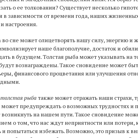
зать о ее толковании? Существует несколько гипоте
 в зависимости от времени года, наших жизненны
 и настроения.
а
во сне может олицетворять нашу силу, энергию и
символизирует наше благополучие, достаток и обили
дать в будущем. Толстая рыба может указывать на т
 будут вознаграждены. Такое сновидение может бы
ьеры, финансового процветания или улучшения отн
одными.
,
толстая рыба
также может отражать наши страхи, т
 может предупреждать о возможных трудностях и п
 возникнуть на нашем пути. Такое сновидение мож
ем о том, что нас ждут неприятности или потери,
ь и попытаться избежать. Возможно, это призыв к в