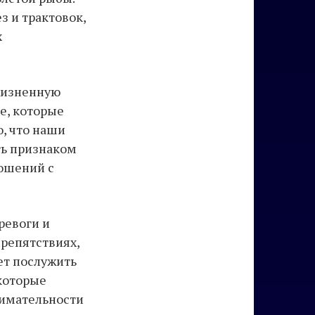
з и трактовок,
х
 жизненную
е, которые
о, что наши
ть признаком
ошений с
ревоги и
репятствиях,
ет послужить
 которые
нимательности