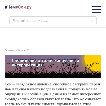
Перейти
кЧемуСон.ру
к
контенту
Поиск:
Главная
»
Буква "Т"
Сновидение о толпе - значения и
интерпретация.
Сон — загадочное явление, способное раскрыть перед
нами тайны нашего подсознания и подарить новые
ощущения и ассоциации. Одним из самых интересных
сновидческих образов является толпа. Что же означает
толпа во сне и какие смыслы скрываются за этим