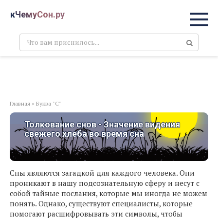
Перейти
кЧемуСон.ру
к
контенту
Поиск:
Главная
»
Буква "С"
Толкование снов - Значение видения
свежего хлеба во время сна
Сны являются загадкой для каждого человека. Они
проникают в нашу подсознательную сферу и несут с
собой тайные послания, которые мы иногда не можем
понять. Однако, существуют специалисты, которые
помогают расшифровывать эти символы, чтобы