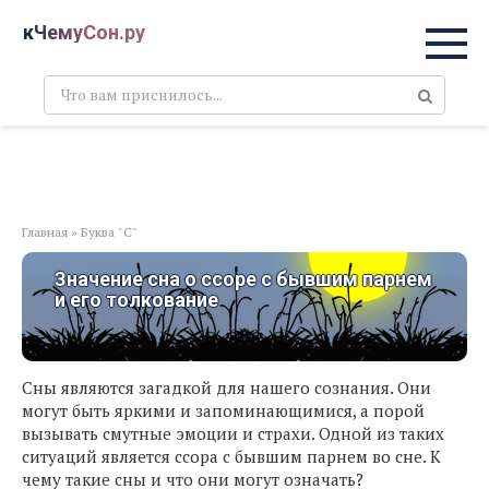
Перейти
кЧемуСон.ру
к
контенту
Поиск:
Главная
»
Буква "С"
Значение сна о ссоре с бывшим парнем
и его толкование
Сны являются загадкой для нашего сознания. Они
могут быть яркими и запоминающимися, а порой
вызывать смутные эмоции и страхи. Одной из таких
ситуаций является ссора с бывшим парнем во сне. К
чему такие сны и что они могут означать?