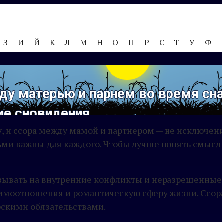
З
И
Й
К
Л
М
Н
О
П
Р
С
Т
У
Ф
у матерью и парнем во время сна
ие сновидения
 и ссора между мамой и партнером — не исключени
и важны для каждого. Чтобы лучше понять смысл э
азывать на внутренние конфликты и неразрешенные
заимоотношения и романтическую сферу жизни. Ссо
скими обязательствами.