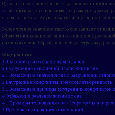
Однако, толкование сна всегда зависит от индиви
конфликтные, этот сон может отражать скрытые ра
ссора во сне может указывать на внутренние кон
Более точное значение такого сна зависит от ваши
обратить внимание на ваши отношения в реальной
символические образы и не всегда отражают реаль
Содержание
1
Значение сна о ссоре мамы и парня
2
Разрушение отношений и конфликт в сне
2.1
Возможные значения сна о разрушении отноше
3
Внутренние конфликты и неудовлетворенность
3.1
Возможные причины внутренних конфликтов и
4
Отражение реальной жизни во сне
4.1
Примеры толкования сна «Ссора мамы и парня
5
Проверка на прочность отношений