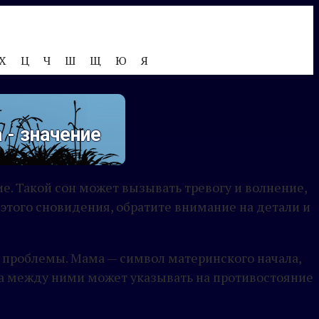
Х
Ц
Ч
Ш
Щ
Ю
Я
 - значение
е. Такой сон может вызывать тревогу и волнение,
того сновидения, обратите внимание на детали и
 проблемы. Мама — символ материнского начала,
ра между ними может указывать на противостояние