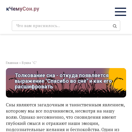
Перейти
кЧемуСон.ру
к
контенту
Поиск:
Главная
»
Буква "С"
Толкование сна - откуда появляется
выражение "Спасибо во сне" и как его
расшифровать
Сны являются загадочным и таинственным явлением,
которому мы все подчиняемся, несмотря на нашу
волю. Однако несомненно, что сновидения имеют
глубокий смысл и отражают наши эмоции,
подсознательные желания и беспокойства. Один из