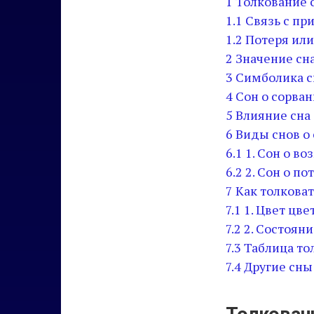
1
Толкование с
1.1
Связь с пр
1.2
Потеря или
2
Значение сна
3
Симболика с
4
Сон о сорва
5
Влияние сна 
6
Виды снов о
6.1
1. Сон о в
6.2
2. Сон о по
7
Как толковат
7.1
1. Цвет цве
7.2
2. Состоян
7.3
Таблица то
7.4
Другие сны