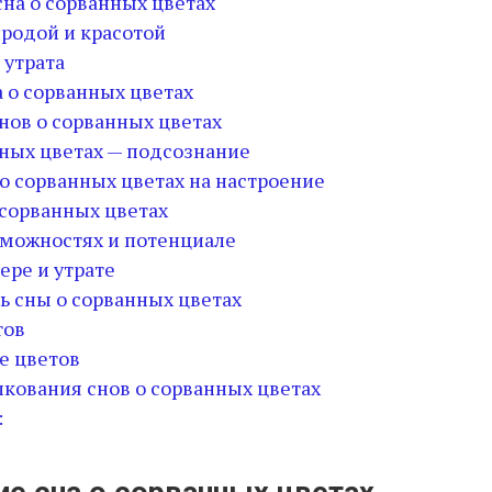
на о сорванных цветах
иродой и красотой
 утрата
 о сорванных цветах
нов о сорванных цветах
нных цветах — подсознание
о сорванных цветах на настроение
 сорванных цветах
озможностях и потенциале
тере и утрате
ь сны о сорванных цветах
тов
ие цветов
лкования снов о сорванных цветах
: