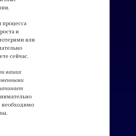
зни.
 процесса
роста и
 потерями или
мательно
ете сейчас.
ри ваших
ственными
 начинает
нимательно
м необходимо
вы.