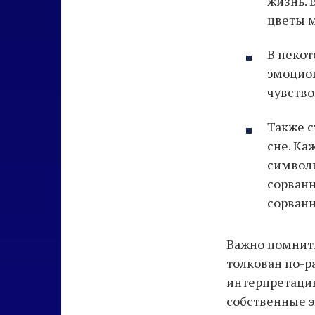
жизнь. 
цветы м
В некот
эмоцион
чувство
Также с
сне. Ка
символи
сорванн
сорванн
Важно помнить
толкован по-р
интерпретацию 
собственные э