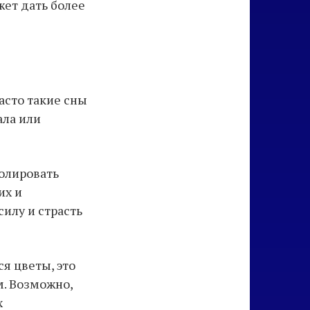
жет дать более
асто такие сны
ала или
олировать
их и
илу и страсть
я цветы, это
. Возможно,
х