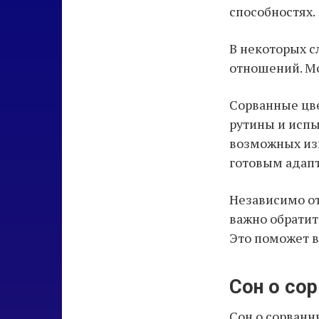
способностях.
В некоторых с
отношений. Мо
Сорванные цве
рутины и испы
возможных изм
готовым адапт
Независимо от
важно обратит
Это поможет в
Сон о со
Сон о сорванн