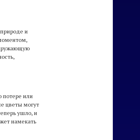
 природе и
 моментом,
окружающую
ость,
о потере или
ые цветы могут
теперь ушло, и
ожет намекать