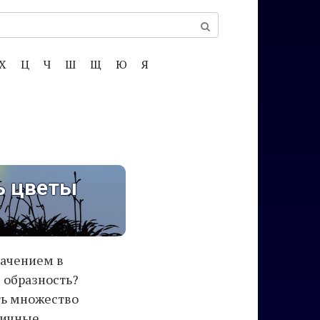
Х
Ц
Ч
Ш
Щ
Ю
Я
ь цветы
начением в
 образность?
ть множество
личные