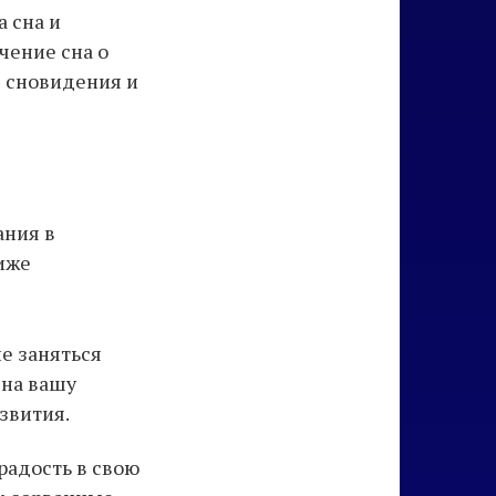
а сна и
чение сна о
м сновидения и
ания в
Ниже
е заняться
 на вашу
звития.
радость в свою