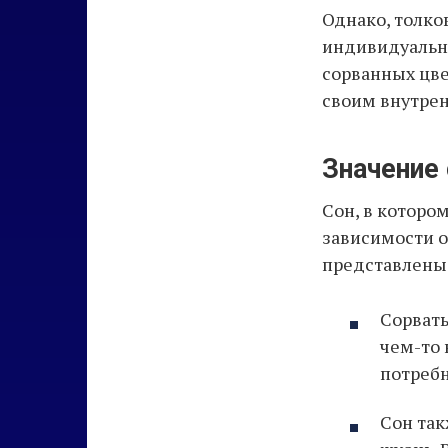
Однако, толко
индивидуально
сорванных цве
своим внутрен
Значение 
Сон, в которо
зависимости о
представлены 
Сорвать
чем-то 
потребн
Сон так