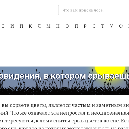
Поиск:
З
И
Й
К
Л
М
Н
О
П
Р
С
Т
У
Ф
овидения, в котором срываеш
м вы сорвете цветы, является частым и заметным з
ий. Что же означает эта непростая и неоднозначная
нтересуются, к чему снится срыв цветов во сне. Ес
ого сна, каждое из которых может указывать на раз