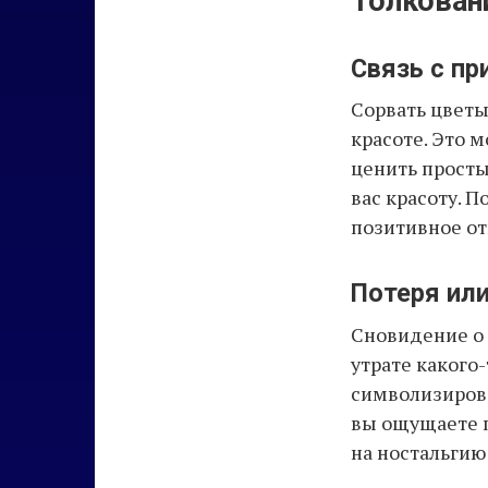
Толкован
Связь с пр
Сорвать цветы
красоте. Это 
ценить прост
вас красоту. 
позитивное от
Потеря или
Сновидение о 
утрате какого
символизирова
вы ощущаете п
на ностальгию