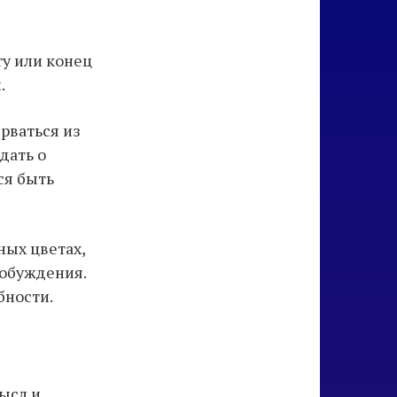
ту или конец
.
рваться из
дать о
ся быть
ных цветах,
робуждения.
бности.
ысл и