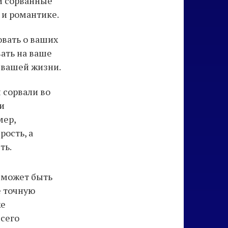
и сорванные
 и романтике.
овать о ваших
ать на ваше
 вашей жизни.
 сорвали во
и
мер,
рость, а
ть.
 может быть
е точную
же
всего