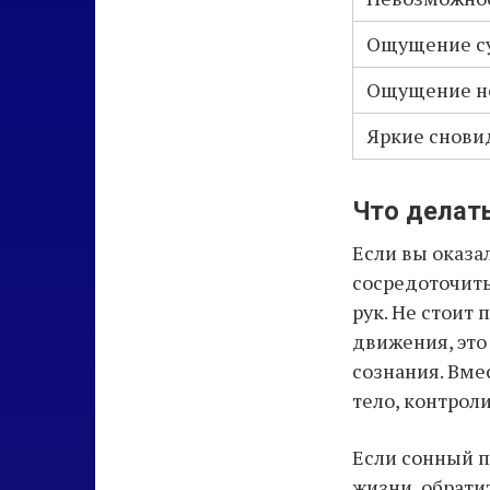
Ощущение су
Ощущение не
Яркие снови
Что делать
Если вы оказа
сосредоточить
рук. Не стоит 
движения, это
сознания. Вме
тело, контрол
Если сонный 
жизни, обрати