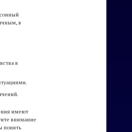
 сонный
ичным, в
вства в
итуациями.
ичений.
дения имеют
атите внимание
ы понять