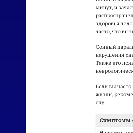
минут, и зача
распространен
здоровья чело
часто, что вы
Сонный парал
нарушения сна
Также его поя
неврологичес
Если вы часто
жизни, рекоме
сну.
Симптомы 
Невозможнос