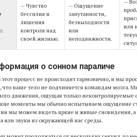
— Во
— Чувство
— Ощущение
проб
е
бессилия и
запутанности,
прис
лишения
безвыходности
или 
:
контроля над
или
теку
своей жизнью.
неподвижности.
ситу
формация о сонном параличе
 этот процесс не происходит гармонично, и мы про
 что наше тело не подчиняется командам мозга. 
ного движения, ощущая только неконтролируемые 
такие моменты мы обычно испытываем ощущение ст
нии мы можем видеть яркие и живые сновидения, а
а или звуки из окружающей нас среды.
ч может продолжаться от нескольких секунд до не