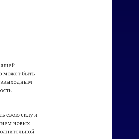
 вашей
о может быть
 безвыходным
ость
ть свою силу и
ением новых
полнительной