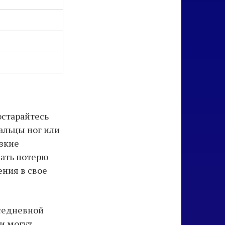
остарайтесь
альцы ног или
езкие
вать потерю
ния в свое
седневной
ни могут