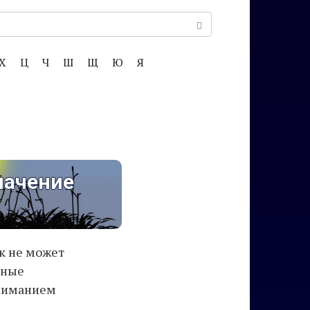
Х
Ц
Ч
Ш
Щ
Ю
Я
начение
к не может
чные
ониманием