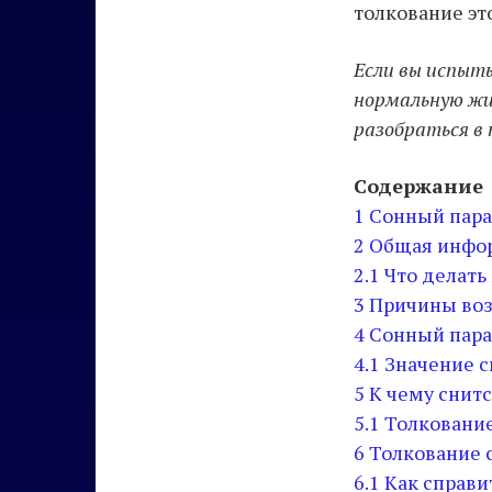
толкование эт
Если вы испыт
нормальную жи
разобраться в
Содержание
1
Сонный пара
2
Общая инфор
2.1
Что делать
3
Причины воз
4
Сонный пара
4.1
Значение с
5
К чему снит
5.1
Толкование
6
Толкование 
6.1
Как справи