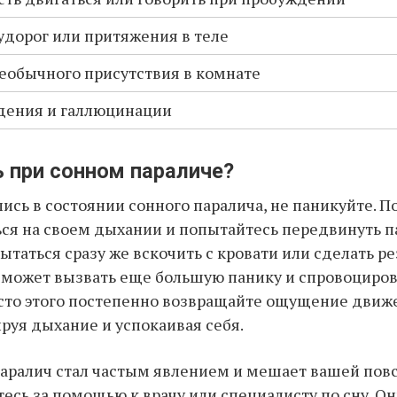
дорог или притяжения в теле
обычного присутствия в комнате
дения и галлюцинации
 при сонном параличе?
лись в состоянии сонного паралича, не паникуйте. П
ся на своем дыхании и попытайтесь передвинуть п
пытаться сразу же вскочить с кровати или сделать р
 может вызвать еще большую панику и спровоциро
сто этого постепенно возвращайте ощущение движе
ируя дыхание и успокаивая себя.
паралич стал частым явлением и мешает вашей пов
тесь за помощью к врачу или специалисту по сну. О