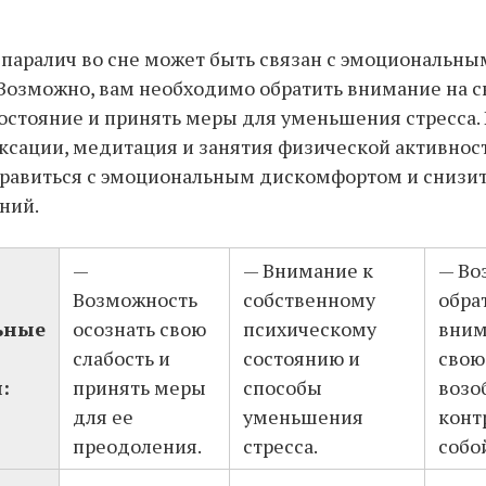
паралич во сне может быть связан с эмоциональны
 Возможно, вам необходимо обратить внимание на с
остояние и принять меры для уменьшения стресса.
ксации, медитация и занятия физической активнос
равиться с эмоциональным дискомфортом и снизит
ний.
—
— Внимание к
— Во
Возможность
собственному
обра
ьные
осознать свою
психическому
вним
слабость и
состоянию и
свою
:
принять меры
способы
возо
для ее
уменьшения
конт
преодоления.
стресса.
собо