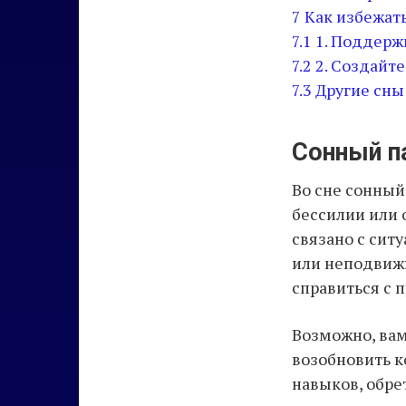
7
Как избежат
7.1
1. Поддерж
7.2
2. Создайт
7.3
Другие сны
Сонный п
Во сне сонный
бессилии или 
связано с сит
или неподвижн
справиться с 
Возможно, вам
возобновить к
навыков, обре