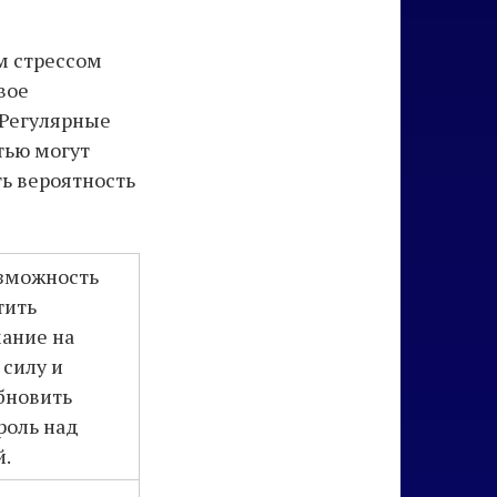
м стрессом
вое
 Регулярные
тью могут
ь вероятность
зможность
тить
ание на
 силу и
бновить
роль над
й.