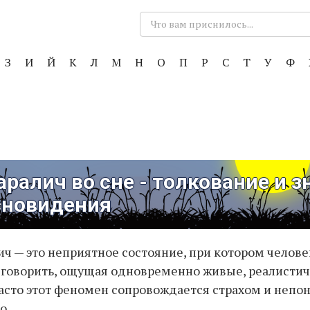
Поиск:
З
И
Й
К
Л
М
Н
О
П
Р
С
Т
У
Ф
ралич во сне - толкование и з
сновидения
ч — это неприятное состояние, при котором челове
 говорить, ощущая одновременно живые, реалисти
асто этот феномен сопровождается страхом и неп
о.