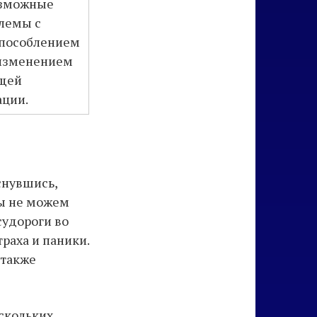
зможные
лемы с
пособлением
изменением
щей
ации.
снувшись,
Мы не можем
судороги во
раха и паники.
 также
скольких