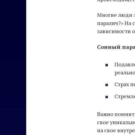
Многие люди з
паралич?» На 
зависимости о
Сонный пара
Подавле
реально
Страх 
Стремле
Важно помнить
свое уникальн
на свое внутр