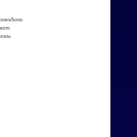
проводить
ожет
лемы.