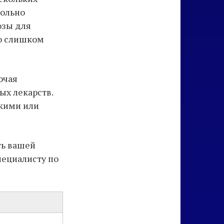
вольно
озы для
го слишком
ючая
ых лекарств.
скими или
ть вашей
пециалисту по