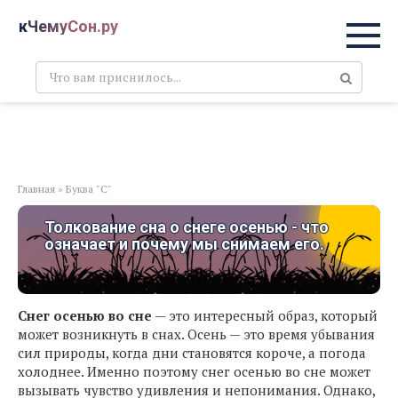
Перейти
кЧемуСон.ру
к
контенту
Поиск:
Главная
»
Буква "С"
Толкование сна о снеге осенью - что
означает и почему мы снимаем его.
Снег осенью во сне
— это интересный образ, который
может возникнуть в снах. Осень — это время убывания
сил природы, когда дни становятся короче, а погода
холоднее. Именно поэтому снег осенью во сне может
вызывать чувство удивления и непонимания. Однако,