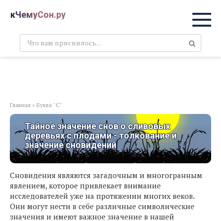
Перейти
кЧемуСон.ру
к
контенту
Поиск:
Главная
»
Буква "С"
Тайное значение снов о сливовых
деревьях с плодами - толкование и
значение сновидений
Сновидения являются загадочным и многогранным
явлением, которое привлекает внимание
исследователей уже на протяжении многих веков.
Они могут нести в себе различные символические
значения и имеют важное значение в нашей