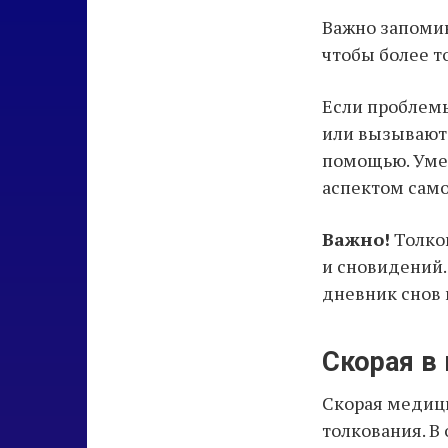
Важно запомин
чтобы более т
Если проблемы
или вызывают 
помощью. Уме
аспектом сам
Важно!
Толков
и сновидений.
дневник снов 
Скорая в
Скорая медици
толкования. В