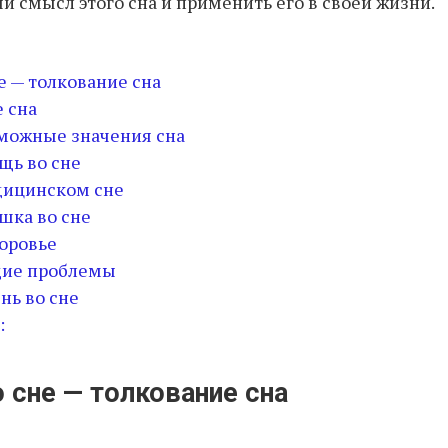
й смысл этого сна и применить его в своей жизни.
е — толкование сна
 сна
можные значения сна
щь во сне
дицинском сне
шка во сне
доровье
ие проблемы
нь во сне
:
 сне — толкование сна