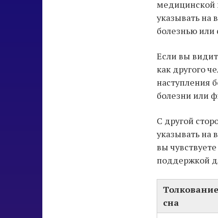
медицинской п
указывать на 
болезнью или 
Если вы види
как другого ч
наступления б
болезни или ф
С другой стор
указывать на 
вы чувствуете
поддержкой дл
Толковани
сна