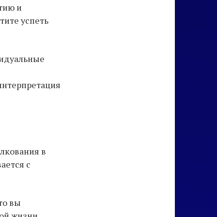
тию и
тите успеть
видуальные
 интерпретация
олкования в
ается с
то вы
ой жизни.