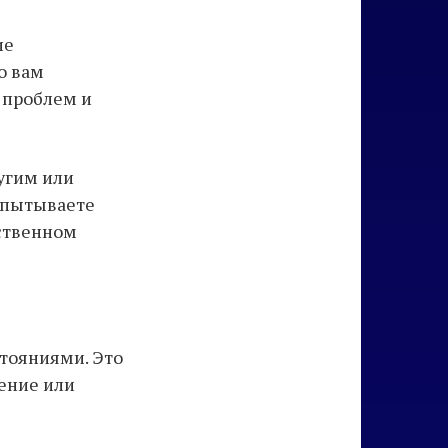
ие
о вам
 проблем и
угим или
спытываете
бственном
тояниями. Это
жение или