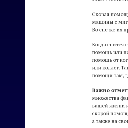
Скорая помощь
машины с мига
Во сне же их 
Когда снится 
помощь или по
помощь от ког
или коллег. Т
помощи там, г
Важно отмет
множества фак
вашей жизни и
скорой помощи
а также на св