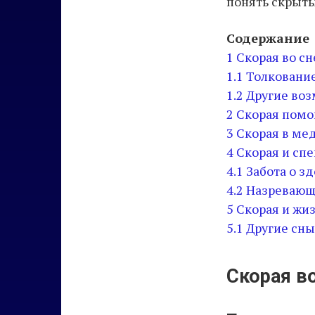
понять скрыты
Содержание
1
Скорая во сн
1.1
Толкование
1.2
Другие воз
2
Скорая помо
3
Скорая в ме
4
Скорая и спе
4.1
Забота о з
4.2
Назревающ
5
Скорая и жиз
5.1
Другие сны
Скорая во