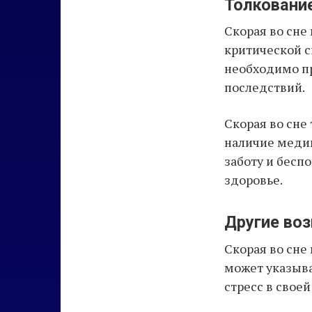
Толковани
Скорая во сне
критической с
необходимо пр
последствий.
Скорая во сне
наличие меди
заботу и бесп
здоровье.
Другие во
Скорая во сне
может указыва
стресс в свое