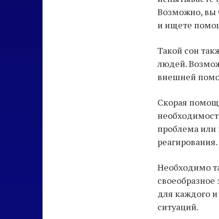
Возможно, вы
и ищете помо
Такой сон так
людей. Возмож
внешней помо
Скорая помощь
необходимости
проблема или 
реагирования.
Необходимо та
своеобразное 
для каждого и
ситуаций.