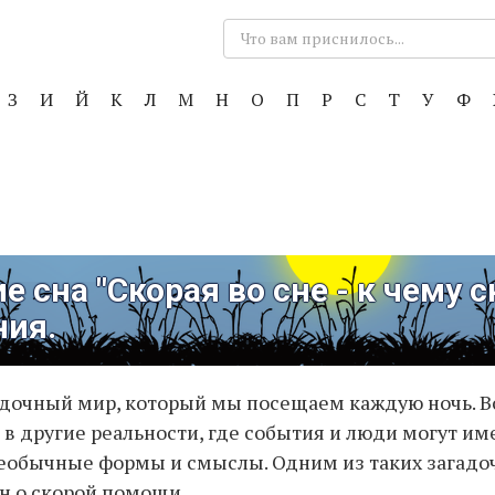
Поиск:
З
И
Й
К
Л
М
Н
О
П
Р
С
Т
У
Ф
е сна "Скорая во сне - к чему с
ния.
адочный мир, который мы посещаем каждую ночь. В
в другие реальности, где события и люди могут им
еобычные формы и смыслы. Одним из таких загадо
н о скорой помощи.