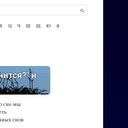
Х
Ц
Ч
Ш
Щ
Ю
Я
нится?" и
о сне мы
еть
чных снов