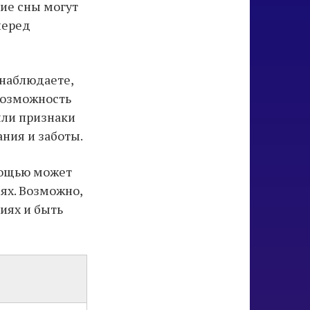
ие сны могут
перед
наблюдаете,
возможность
ыли признаки
ния и заботы.
омощью может
дях. Возможно,
иях и быть