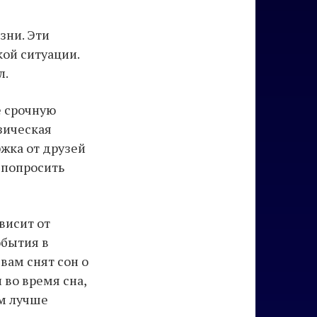
зни. Эти
ой ситуации.
л.
е срочную
зическая
ржка от друзей
 попросить
висит от
обытия в
вам снят сон о
 во время сна,
ам лучше