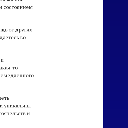
м состоянием
щь от других
даетесь во
 и
акая-то
 немедленного
меть
ми уникальны
тоятельств и