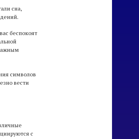
али сна,
идений.
вас беспокоят
альной
 важным
чния символов
лезно вести
азличные
оциируются с