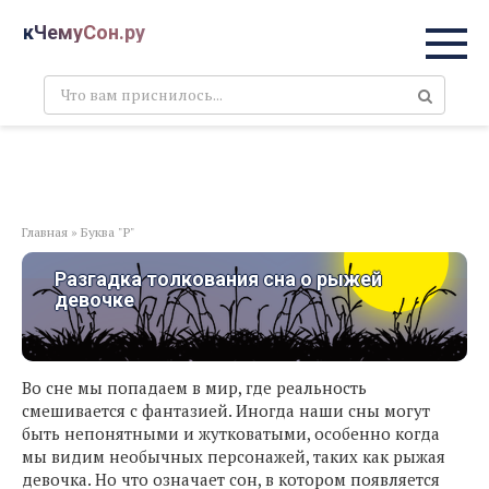
Перейти
кЧемуСон.ру
к
контенту
Поиск:
Главная
»
Буква "Р"
Разгадка толкования сна о рыжей
девочке
Во сне мы попадаем в мир, где реальность
смешивается с фантазией. Иногда наши сны могут
быть непонятными и жутковатыми, особенно когда
мы видим необычных персонажей, таких как рыжая
девочка. Но что означает сон, в котором появляется