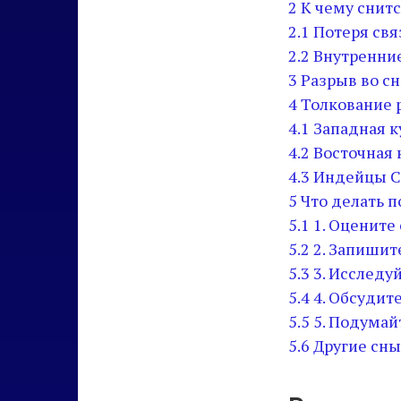
2
К чему снитс
2.1
Потеря свя
2.2
Внутренни
3
Разрыв во сн
4
Толкование р
4.1
Западная к
4.2
Восточная 
4.3
Индейцы С
5
Что делать 
5.1
1. Оцените
5.2
2. Запишит
5.3
3. Исследу
5.4
4. Обсудит
5.5
5. Подумай
5.6
Другие сны