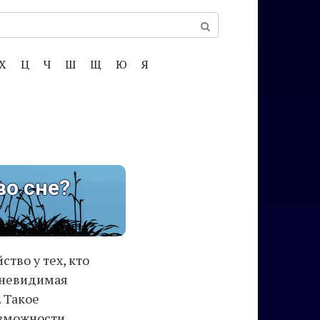
Х
Ц
Ч
Ш
Щ
Ю
Я
во сне?
тво у тех, кто
 невидимая
 Такое
озможности