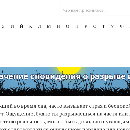
Поиск:
З
И
Й
К
Л
М
Н
О
П
Р
С
Т
У
Ф
ачение сновидения о разрыве 
ший во время сна, часто вызывает страх и беспокойс
т. Ощущение, будто ты разрываешься на части или
т твою реальность, может быть довольно пугающим.
жет сопровождаться ощущением паралича или нев