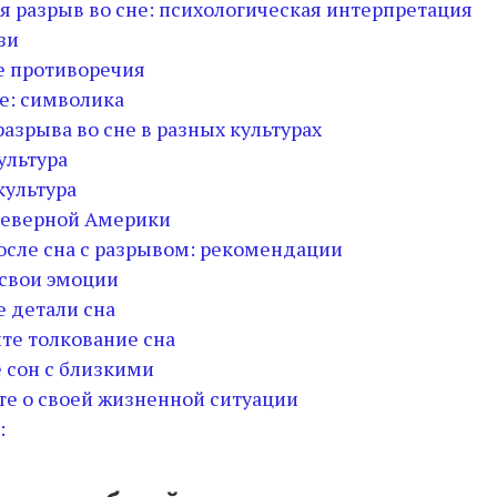
я разрыв во сне: психологическая интерпретация
зи
е противоречия
е: символика
азрыва во сне в разных культурах
ультура
культура
еверной Америки
после сна с разрывом: рекомендации
 свои эмоции
е детали сна
йте толкование сна
е сон с близкими
те о своей жизненной ситуации
: