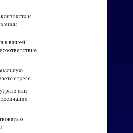
 контекста и
вания:
а в вашей
есоответствие
ональную
аете стресс.
утрате или
 окончание
твовать о
ы