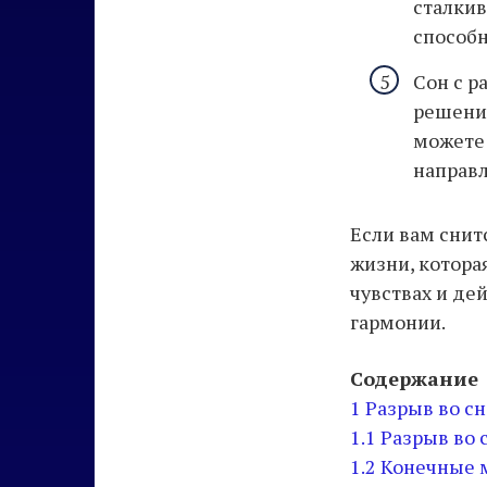
сталкив
способн
Сон с р
решение
можете 
направл
Если вам снит
жизни, котора
чувствах и де
гармонии.
Содержание
1
Разрыв во с
1.1
Разрыв во 
1.2
Конечные 