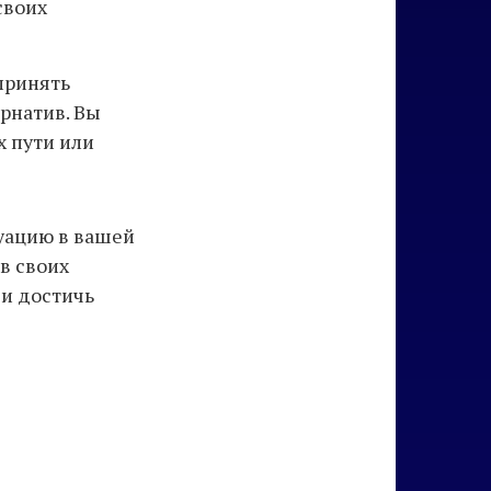
своих
принять
рнатив. Вы
х пути или
туацию в вашей
в своих
 и достичь