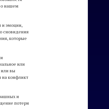
ь о нашем
ы и эмоции,
го сновидения
ния, которые
ли
нальное или
 или вы
и на конфликт
трашных и
ущение потери