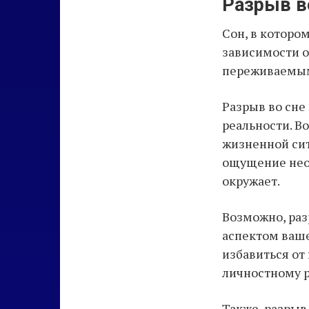
Разрыв в
Сон, в которо
зависимости о
переживаемым
Разрыв во сне
реальности. В
жизненной сит
ощущение необ
окружает.
Возможно, раз
аспектом ваш
избавиться от
личностному 
Также, разрыв