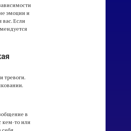
 зависимости
ие эмоции и
 вас. Если
омендуется
кая
и тревоги.
лковании.
азобщение в
с кем-то или
 себя