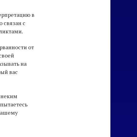
ерпретацию в
о связан с
ликтами.
рванности от
своей
азывать на
рый вас
с неким
 пытаетесь
 вашему