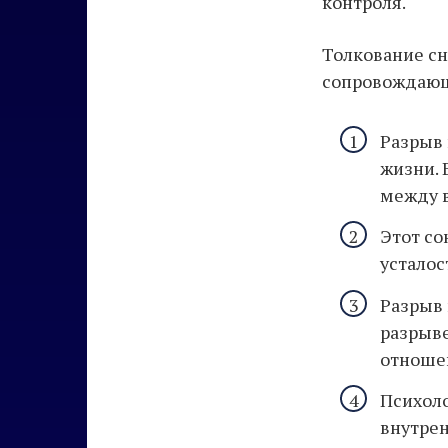
контроля.
Толкование сн
сопровождающ
Разрыв 
жизни. 
между 
Этот со
усталос
Разрыв 
разрыве
отноше
Психоло
внутрен