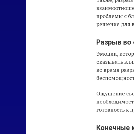
взаимоотношен
проблемы с бл
решение для в
Разрыв во 
Эмоции, котор
оказывать вли
во время разр
беспомощность
Ощущение сво
необходимость
готовность к 
Конечные 