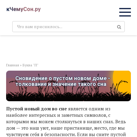
Перейти
кЧемуСон.ру
к
контенту
Поиск:
Главная
»
Буква "П"
Сновидение о пустом новом доме -
толкование и значение такого сна
Пустой новый дом во сне
является одним из
наиболее интересных и заметных символов, с
которыми мы можем столкнуться в наших снах. Ведь
дом — это наш уют, наше пристанище, место, где мы
чувствуем себя в безопасности. Если вы сните пустой