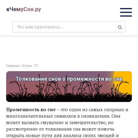
Перейти
кЧемуСон.ру
к
контенту
Поиск:
Главная
»
Буква "П"
Толкование снов о промежности во сне
Промежность во сне
– это один из самых спорных и
многозначительных символов в сновидении. Она
может вызвать смущение и замешательство, но
рассмотрение ее толкования сна может помочь
открыть новые пути для анализа своих эмоций и