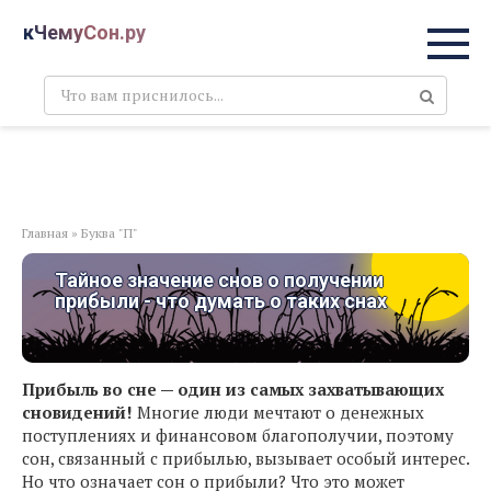
Перейти
кЧемуСон.ру
к
контенту
Поиск:
Главная
»
Буква "П"
Тайное значение снов о получении
прибыли - что думать о таких снах
Прибыль во сне — один из самых захватывающих
сновидений!
Многие люди мечтают о денежных
поступлениях и финансовом благополучии, поэтому
сон, связанный с прибылью, вызывает особый интерес.
Но что означает сон о прибыли? Что это может