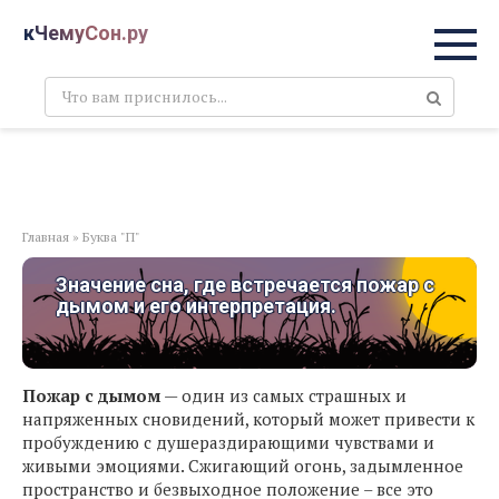
Перейти
кЧемуСон.ру
к
контенту
Поиск:
Главная
»
Буква "П"
Значение сна, где встречается пожар с
дымом и его интерпретация.
Пожар с дымом
— один из самых страшных и
напряженных сновидений, который может привести к
пробуждению с душераздирающими чувствами и
живыми эмоциями. Сжигающий огонь, задымленное
пространство и безвыходное положение – все это