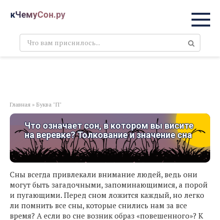
Перейти
кЧемуСон.ру
к
контенту
Поиск:
Главная
»
Буква "П"
Что означает сон, в котором вы висите
на веревке? Толкование и значение сна
Сны всегда привлекали внимание людей, ведь они
могут быть загадочными, запоминающимися, а порой
и пугающими. Перед сном ложится каждый, но легко
ли помнить все сны, которые снились нам за все
время? А если во сне возник образ «повешенного»? К