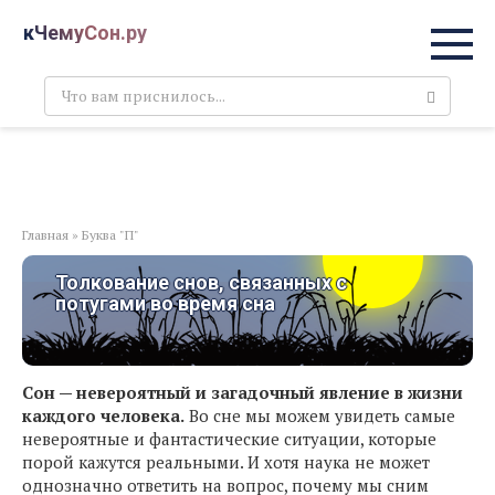
Перейти
кЧемуСон.ру
к
контенту
Поиск:
Главная
»
Буква "П"
Толкование снов, связанных с
потугами во время сна
Сон — невероятный и загадочный явление в жизни
каждого человека.
Во сне мы можем увидеть самые
невероятные и фантастические ситуации, которые
порой кажутся реальными. И хотя наука не может
однозначно ответить на вопрос, почему мы сним