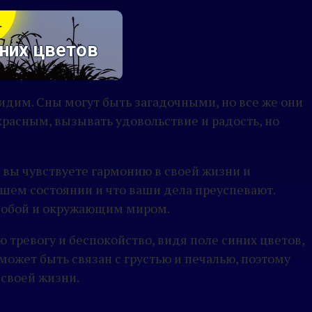
иних цветов
видим. Сны могут быть загадочными, но все же они
красным, вызывать удовольствие и радость, но
о вы чувствуете гармонию в своей жизни и
шем состоянии и что ваши дела преуспевают.
с собой и окружающим миром.
ю тревогу и беспокойство, видя поле синих цветов,
может быть связан с грустью и печалью, поэтому
 своей жизни.