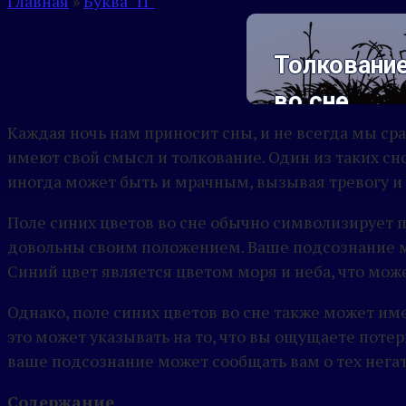
Главная
»
Буква "П"
Толкование
во сне
Каждая ночь нам приносит сны, и не всегда мы ср
имеют свой смысл и толкование. Один из таких сн
иногда может быть и мрачным, вызывая тревогу и
Поле синих цветов во сне обычно символизирует п
довольны своим положением. Ваше подсознание мо
Синий цвет является цветом моря и неба, что мож
Однако, поле синих цветов во сне также может име
это может указывать на то, что вы ощущаете потер
ваше подсознание может сообщать вам о тех негат
Содержание