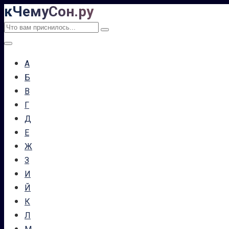
кЧемуСон.ру
Перейти
к
Поиск:
контенту
А
Б
В
Г
Д
Е
Ж
З
И
Й
К
Л