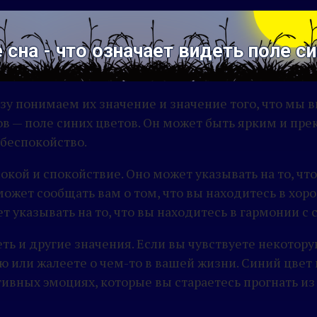
 сна - что означает видеть поле с
азу понимаем их значение и значение того, что мы 
ов — поле синих цветов. Он может быть ярким и пре
 беспокойство.
окой и спокойствие. Оно может указывать на то, чт
жет сообщать вам о том, что вы находитесь в хоро
ет указывать на то, что вы находитесь в гармонии 
ть и другие значения. Если вы чувствуете некотору
ю или жалеете о чем-то в вашей жизни. Синий цвет 
ивных эмоциях, которые вы стараетесь прогнать из