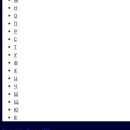
М
Н
О
П
Р
С
Т
У
Ф
Х
Ц
Ч
Ш
Щ
Ю
Я