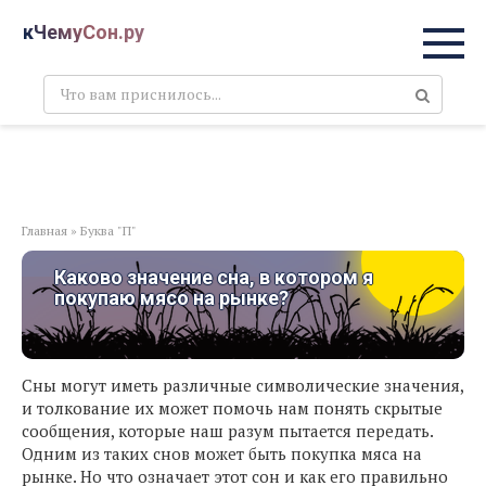
Перейти
кЧемуСон.ру
к
контенту
Поиск:
Главная
»
Буква "П"
Каково значение сна, в котором я
покупаю мясо на рынке?
Сны могут иметь различные символические значения,
и толкование их может помочь нам понять скрытые
сообщения, которые наш разум пытается передать.
Одним из таких снов может быть покупка мяса на
рынке. Но что означает этот сон и как его правильно