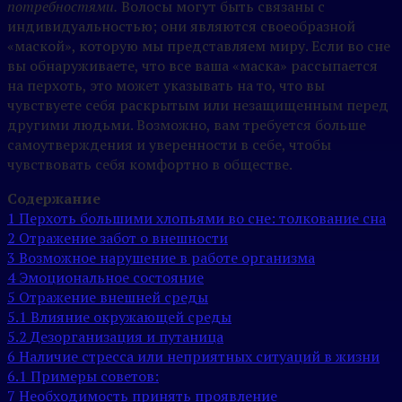
потребностями.
Волосы могут быть связаны с
индивидуальностью; они являются своеобразной
«маской», которую мы представляем миру. Если во сне
вы обнаруживаете, что все ваша «маска» рассыпается
на перхоть, это может указывать на то, что вы
чувствуете себя раскрытым или незащищенным перед
другими людьми. Возможно, вам требуется больше
самоутверждения и уверенности в себе, чтобы
чувствовать себя комфортно в обществе.
Содержание
1
Перхоть большими хлопьями во сне: толкование сна
2
Отражение забот о внешности
3
Возможное нарушение в работе организма
4
Эмоциональное состояние
5
Отражение внешней среды
5.1
Влияние окружающей среды
5.2
Дезорганизация и путаница
6
Наличие стресса или неприятных ситуаций в жизни
6.1
Примеры советов:
7
Необходимость принять проявление