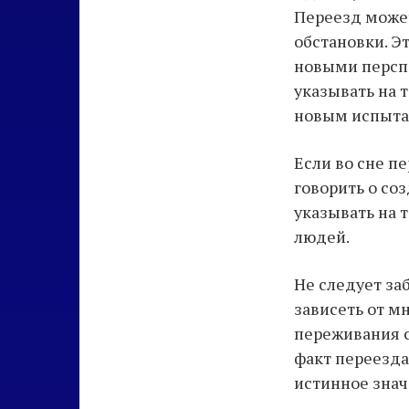
Переезд може
обстановки. Э
новыми перспе
указывать на т
новым испыта
Если во сне п
говорить о со
указывать на 
людей.
Не следует за
зависеть от м
переживания с
факт переезда
истинное знач