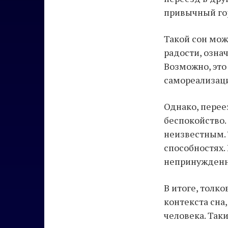
привычный гор
Такой сон мож
радости, озна
Возможно, это
самореализаци
Однако, перее
беспокойство.
неизвестным. 
способностях.
непринужденн
В итоге, толко
контекста сна
человека. Так