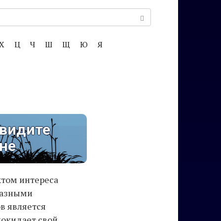
Х
Ц
Ч
Ш
Щ
Ю
Я
 видите
не
ктом интереса
разными
в является
покидает свой