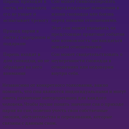
Парень приходит в
Сон может символизировать
гости, но сновидец
непредвиденные изменения в
его не узнает и
жизни сновидца или боязнь
испытывает тревогу
перед новыми отношениями.
Этот сон может указывать на
Приход парня в
предстоящие приятные события
гости с сюрпризом и
или возможность наслаждаться
подарком
новыми отношениями.
Парень входит в
Сон может свидетельствовать о
дом сновидца, но не
неуверенности сновидца в
обращает на него
отношениях или недоверии
внимания
внутри себя.
Независимо от конкретного толкования, важно
помнить, что сны являются индивидуальными и могут
иметь различные интерпретации для каждого
человека. Чтобы лучше понять значение сна о приходе
парня во сне, полезно учесть свои собственные
эмоции, обстоятельства и переживания, которые
связаны с данным сном.