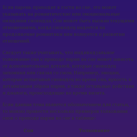
Если парень приходит в гости во сне, это может
указывать на романтические или эмоциональные
ожидания сновидца. Сон может быть вызван текущими
отношениями, когда сновидец надеется на
продолжение романтики или волнуется о развитии
отношений.
Следует также учитывать, что индивидуальное
толкование сна о приходе парня во сне может зависеть
от дополнительных деталей, которые сновидец
запомнил или связал со сном. Например, эмоции,
которые испытывал сновидец во время сна, яркость и
детализация образа парня, а также остальные действия
и диалоги, происходящие во время визита.
Если данная тема является обозначением для статьи,
то можно привести несколько примеров толкования
снов о приходе парня во сне в таблице:
Сон
Толкование