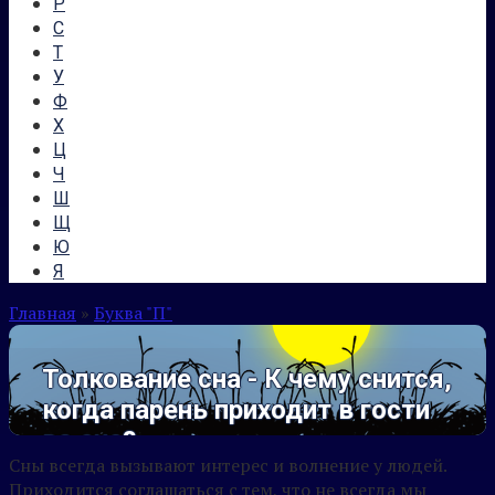
Р
С
Т
У
Ф
Х
Ц
Ч
Ш
Щ
Ю
Я
Главная
»
Буква "П"
Толкование сна - К чему снится,
когда парень приходит в гости
во сне?
Сны всегда вызывают интерес и волнение у людей.
Приходится соглашаться с тем, что не всегда мы