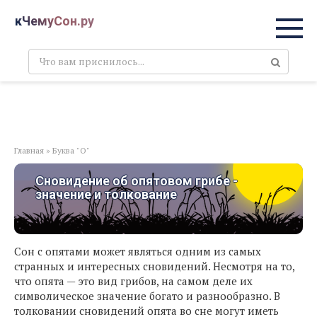
Перейти
кЧемуСон.ру
к
контенту
Поиск:
Главная
»
Буква "О"
Сновидение об опятовом грибе -
значение и толкование
Сон с опятами может являться одним из самых
странных и интересных сновидений. Несмотря на то,
что опята — это вид грибов, на самом деле их
символическое значение богато и разнообразно. В
толковании сновидений опята во сне могут иметь