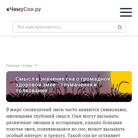
Перейти
кЧемуСон.ру
к
контенту
Поиск:
Главная
»
Буква "О"
Смысл и значение сна о громадной
здоровой змее - тлумачення и
толкование
В мире сновидений змеи часто являются символами,
имеющими глубокий смысл. Они могут вызывать
различные эмоции и ассоциации, однако большая
толстая змея, появляющаяся во сне, может вызывать
особый интерес и тревогу. Такой сон не оставляет