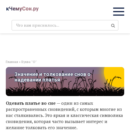
Перейти
кЧемуСон.ру
к
контенту
Поиск:
Главная
»
Буква "О"
Значение и толкование снов о
надевании платья
Одевать платье во сне
— один из самых
распространенных сновидений, с которым многие из
нас сталкивались. Это яркая и классическая символика
сновидения, которая часто вызывает интерес и
желание толковать его значение.