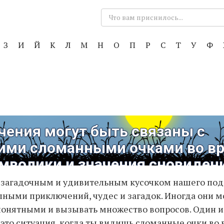
Поиск:
З
И
Й
К
Л
М
Н
О
П
Р
С
Т
У
Ф
чения могут быть связаны с
ими сломанными очками во вр
имволики и значения сновиден
 загадочным и удивительным кусочком нашего под
лными приключений, чудес и загадок. Иногда они м
онятными и вызывать множество вопросов. Один и
это ситуация, когда ты видишь сломанные очки во 