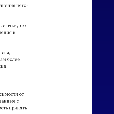
ушения чего-
е очки, это
ления и
 сна,
вам более
ции.
исимости от
язанные с
ость принять