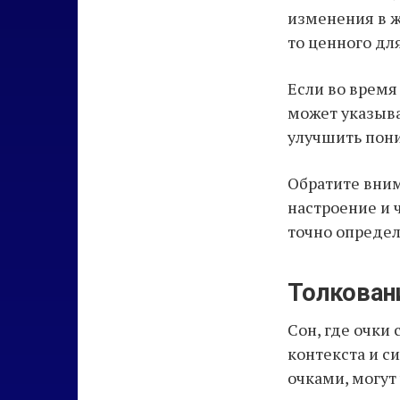
изменения в ж
то ценного для
Если во время
может указыва
улучшить пон
Обратите вним
настроение и 
точно определ
Толкован
Сон, где очки
контекста и си
очками, могут