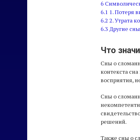
6
Символическ
6.1
1. Потеря 
6.2
2. Утрата к
6.3
Другие сны
Что значи
Сны о сломанн
контекста сна
восприятия, н
Сны о сломанн
некомпетентны
свидетельство
решений.
Также сны о с