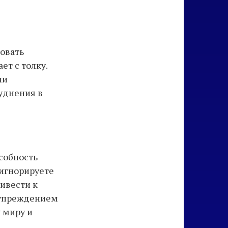
ровать
ет с толку.
ли
уднения в
особность
 игнорируете
ивести к
дупреждением
 миру и