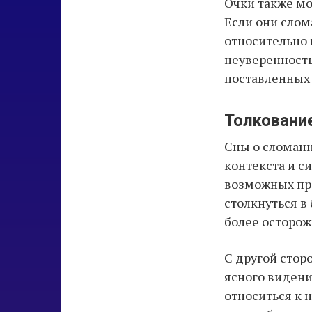
Очки также мо
Если они слом
относительно 
неуверенность
поставленных 
Толкование
Сны о сломанн
контекста и с
возможных пр
столкнуться в
более осторо
С другой стор
ясного видени
относиться к 