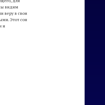
ущего, для
 мы видим
и веру в свои
ыми. Этот сон
и и