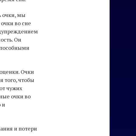
ь очки, мы
 очки во сне
редупреждением
ость. Он
еспособными
оценки. Очки
я того, чтобы
от чужих
ные очки во
 и
ания и потери