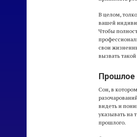
В целом, толк
вашей индивид
Чтобы полност
профессиональ
свои жизненны
вызвать такой 
Прошлое 
Сон, в которо
разочарований
видеть и пони
указывать на т
прошлого.