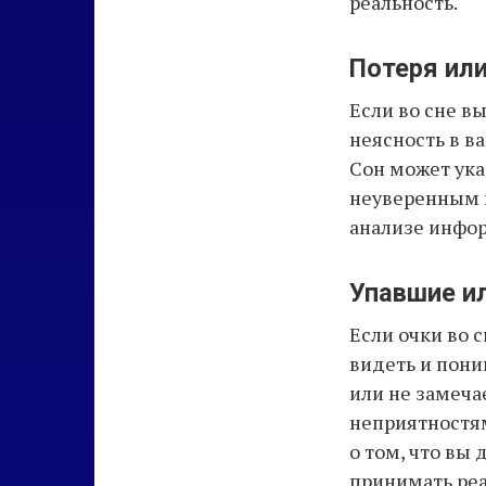
реальность.
Потеря ил
Если во сне в
неясность в в
Сон может ука
неуверенным в
анализе инфо
Упавшие и
Если очки во с
видеть и пони
или не замеча
неприятностя
о том, что вы
принимать реал