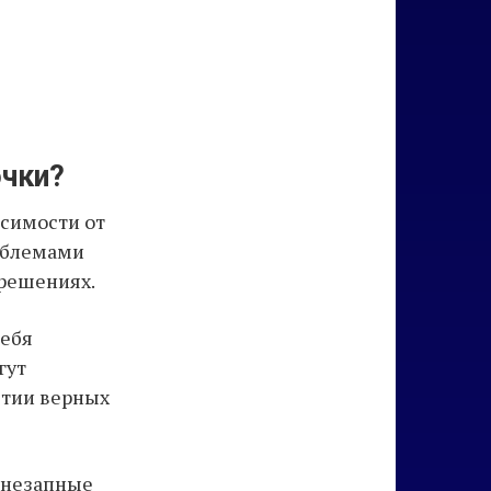
очки?
исимости от
роблемами
 решениях.
себя
гут
ятии верных
 внезапные