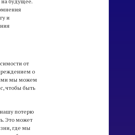
 на будущее.
сомнения
гу и
ения
исимости от
упреждением о
рыми мы можем
с, чтобы быть
 нашу потерю
ь. Это может
зни, где мы