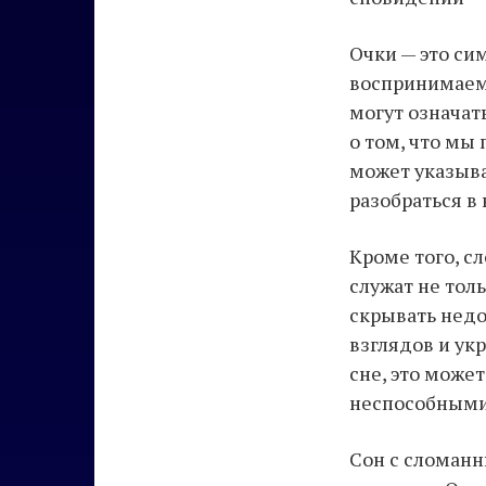
Очки — это си
воспринимаем 
могут означат
о том, что мы
может указыва
разобраться в
Кроме того, с
служат не тол
скрывать недо
взглядов и ук
сне, это может
неспособными 
Сон с сломанн