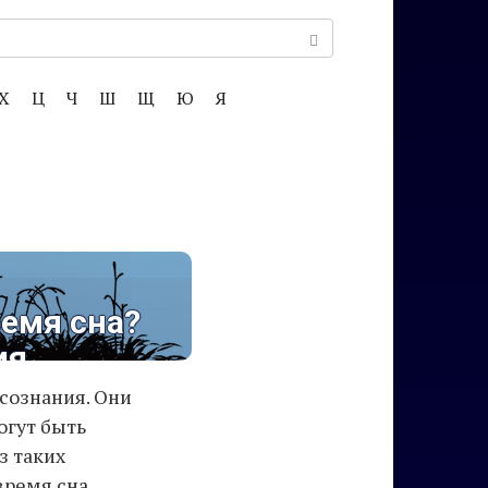
Х
Ц
Ч
Ш
Щ
Ю
Я
емя сна?
ия
сознания. Они
огут быть
з таких
время сна.